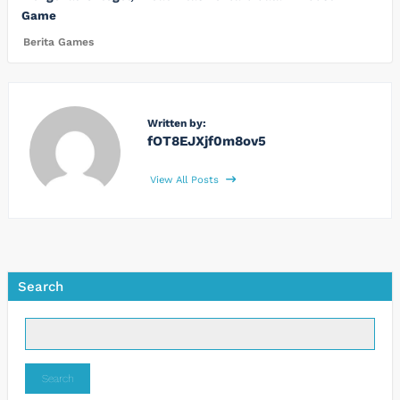
Game
Berita Games
Written by:
fOT8EJXjf0m8ov5
View All Posts
Search
Search