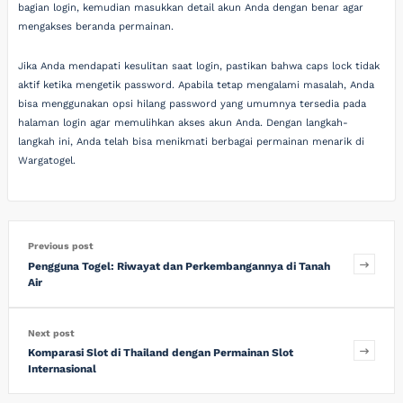
bagian login, kemudian masukkan detail akun Anda dengan benar agar
mengakses beranda permainan.
Jika Anda mendapati kesulitan saat login, pastikan bahwa caps lock tidak
aktif ketika mengetik password. Apabila tetap mengalami masalah, Anda
bisa menggunakan opsi hilang password yang umumnya tersedia pada
halaman login agar memulihkan akses akun Anda. Dengan langkah-
langkah ini, Anda telah bisa menikmati berbagai permainan menarik di
Wargatogel.
Previous post
Pengguna Togel: Riwayat dan Perkembangannya di Tanah
Air
Next post
Komparasi Slot di Thailand dengan Permainan Slot
Internasional