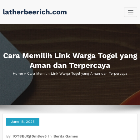
Skip
latherbeerich.com
to
content
Cara Memilih Link Warga Togel yang
Aman dan Terpercaya
Home
»
Cara Memilih Link Warga Togel yang Aman dan Terpercaya
June 18, 2025
By
fOT8EJXjf0m8ov5
In
Berita Games