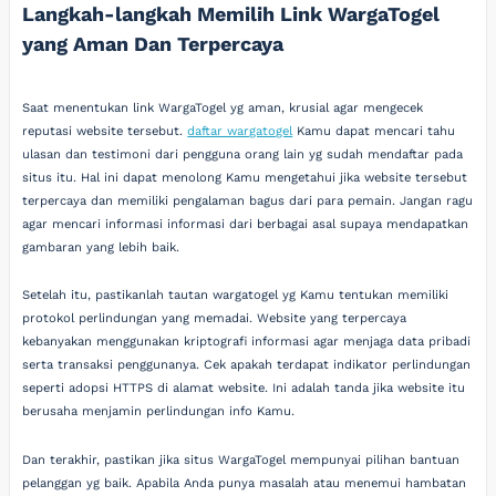
Langkah-langkah Memilih Link WargaTogel
yang Aman Dan Terpercaya
Saat menentukan link WargaTogel yg aman, krusial agar mengecek
reputasi website tersebut.
daftar wargatogel
Kamu dapat mencari tahu
ulasan dan testimoni dari pengguna orang lain yg sudah mendaftar pada
situs itu. Hal ini dapat menolong Kamu mengetahui jika website tersebut
terpercaya dan memiliki pengalaman bagus dari para pemain. Jangan ragu
agar mencari informasi informasi dari berbagai asal supaya mendapatkan
gambaran yang lebih baik.
Setelah itu, pastikanlah tautan wargatogel yg Kamu tentukan memiliki
protokol perlindungan yang memadai. Website yang terpercaya
kebanyakan menggunakan kriptografi informasi agar menjaga data pribadi
serta transaksi penggunanya. Cek apakah terdapat indikator perlindungan
seperti adopsi HTTPS di alamat website. Ini adalah tanda jika website itu
berusaha menjamin perlindungan info Kamu.
Dan terakhir, pastikan jika situs WargaTogel mempunyai pilihan bantuan
pelanggan yg baik. Apabila Anda punya masalah atau menemui hambatan