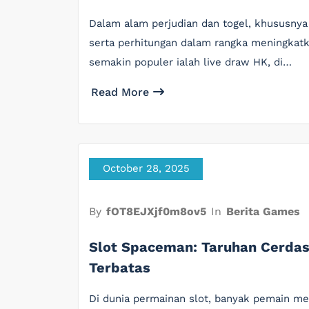
Dalam alam perjudian dan togel, khususnya
serta perhitungan dalam rangka meningkatk
semakin populer ialah live draw HK, di…
Read More
October 28, 2025
By
fOT8EJXjf0m8ov5
In
Berita Games
Slot Spaceman: Taruhan Cerda
Terbatas
Di dunia permainan slot, banyak pemain m