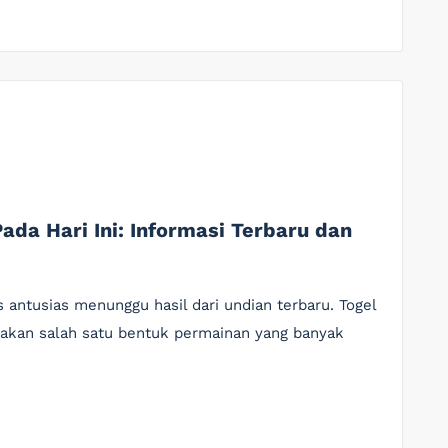
ada Hari Ini: Informasi Terbaru dan
s antusias menunggu hasil dari undian terbaru. Togel
pakan salah satu bentuk permainan yang banyak