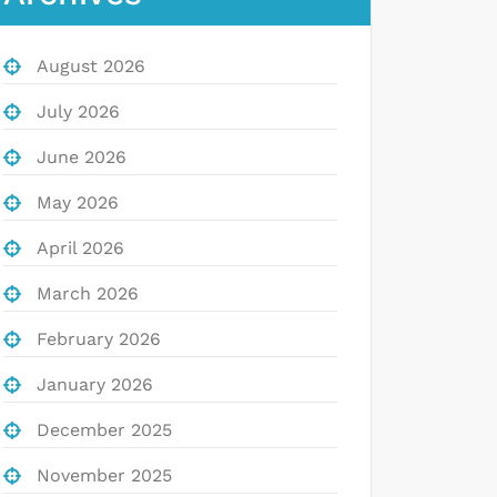
August 2026
July 2026
June 2026
May 2026
April 2026
March 2026
February 2026
January 2026
December 2025
November 2025