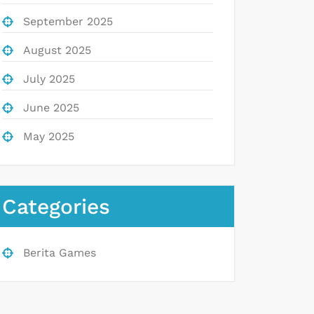
September 2025
August 2025
July 2025
June 2025
May 2025
Categories
Berita Games