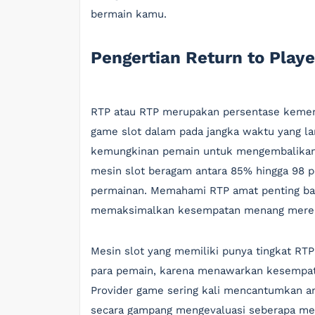
bermain kamu.
Pengertian Return to Playe
RTP atau RTP merupakan persentase kemena
game slot dalam pada jangka waktu yang la
kemungkinan pemain untuk mengembalikan 
mesin slot beragam antara 85% hingga 98 pe
permainan. Memahami RTP amat penting bag
memaksimalkan kesempatan menang mereka
Mesin slot yang memiliki punya tingkat RTP 
para pemain, karena menawarkan kesempat
Provider game sering kali mencantumkan a
secara gampang mengevaluasi seberapa me