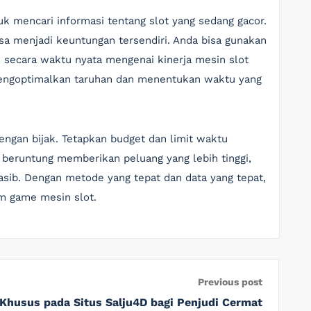
uk mencari informasi tentang slot yang sedang gacor.
sa menjadi keuntungan tersendiri. Anda bisa gunakan
 secara waktu nyata mengenai kinerja mesin slot
 mengoptimalkan taruhan dan menentukan waktu yang
dengan bijak. Tetapkan budget dan limit waktu
 beruntung memberikan peluang yang lebih tinggi,
sib. Dengan metode yang tepat dan data yang tepat,
m game mesin slot.
Previous post
Khusus pada Situs Salju4D bagi Penjudi Cermat