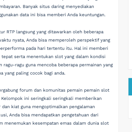
mbayaran. Banyak situs daring menyediakan
nggunakan data ini bisa memberi Anda keuntungan.
tur RTP langsung yang ditawarkan oleh beberapa
ktu nyata, Anda bisa memperoleh perspektif yang
 berperforma pada hari tertentu itu. Hal ini memberi
 tepat serta menentukan slot yang dalam kondisi
an ragu-ragu guna mencoba beberapa permainan yang
yang paling cocok bagi anda.
ergabung forum dan komunitas pemain pemain slot
 Kelompok ini seringkali seringkali memberikan
or dan kiat guna mengoptimalkan pengalaman
usi, Anda bisa mendapatkan pengetahuan dari
lam menemukan kesempatan emas dalam dunia slot