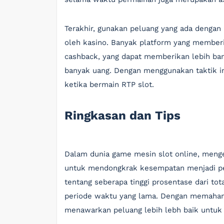
Terakhir, gunakan peluang yang ada denga
oleh kasino. Banyak platform yang memberi
cashback, yang dapat memberikan lebih ba
banyak uang. Dengan menggunakan taktik i
ketika bermain RTP slot.
Ringkasan dan Tips
Dalam dunia game mesin slot online, menge
untuk mendongkrak kesempatan menjadi p
tentang seberapa tinggi prosentase dari to
periode waktu yang lama. Dengan memahami
menawarkan peluang lebih lebh baik untu