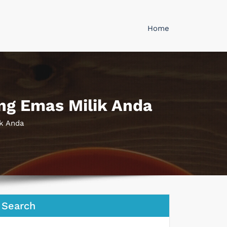
Home
ang Emas Milik Anda
ik Anda
Search