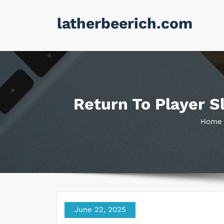
Skip
latherbeerich.com
to
content
Return To Player S
Home
June 22, 2025