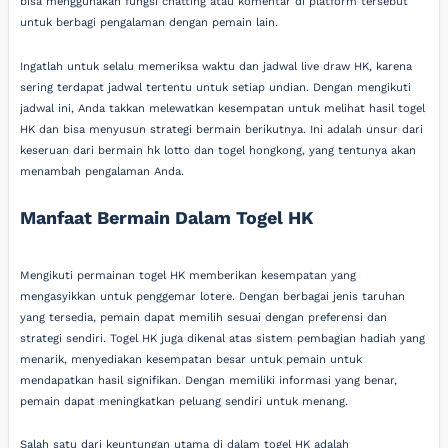
bisa menggunakan fungsi chatting atau komentar di platform tersebut
untuk berbagi pengalaman dengan pemain lain.
Ingatlah untuk selalu memeriksa waktu dan jadwal live draw HK, karena
sering terdapat jadwal tertentu untuk setiap undian. Dengan mengikuti
jadwal ini, Anda takkan melewatkan kesempatan untuk melihat hasil togel
HK dan bisa menyusun strategi bermain berikutnya. Ini adalah unsur dari
keseruan dari bermain hk lotto dan togel hongkong, yang tentunya akan
menambah pengalaman Anda.
Manfaat Bermain Dalam Togel HK
Mengikuti permainan togel HK memberikan kesempatan yang
mengasyikkan untuk penggemar lotere. Dengan berbagai jenis taruhan
yang tersedia, pemain dapat memilih sesuai dengan preferensi dan
strategi sendiri. Togel HK juga dikenal atas sistem pembagian hadiah yang
menarik, menyediakan kesempatan besar untuk pemain untuk
mendapatkan hasil signifikan. Dengan memiliki informasi yang benar,
pemain dapat meningkatkan peluang sendiri untuk menang.
Salah satu dari keuntungan utama di dalam togel HK adalah