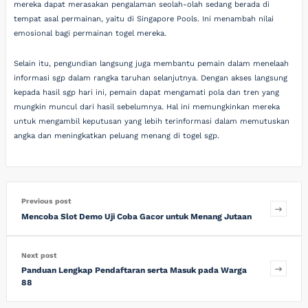
mereka dapat merasakan pengalaman seolah-olah sedang berada di
tempat asal permainan, yaitu di Singapore Pools. Ini menambah nilai
emosional bagi permainan togel mereka.
Selain itu, pengundian langsung juga membantu pemain dalam menelaah
informasi sgp dalam rangka taruhan selanjutnya. Dengan akses langsung
kepada hasil sgp hari ini, pemain dapat mengamati pola dan tren yang
mungkin muncul dari hasil sebelumnya. Hal ini memungkinkan mereka
untuk mengambil keputusan yang lebih terinformasi dalam memutuskan
angka dan meningkatkan peluang menang di togel sgp.
Previous post
Mencoba Slot Demo Uji Coba Gacor untuk Menang Jutaan
Next post
Panduan Lengkap Pendaftaran serta Masuk pada Warga
88