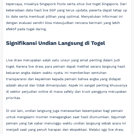
tepercaya, misalnya Singapore Pools serta situs live togel Singapore. Dari
keberadaan data hasil live SGP yang terus update, peserta dapat tetap up
to date serta membuat pilihan yang optimal. Menyatukan informasi ini
dengan evaluasi sendiri bisa mewujudkan rencana bermain yang lebih
efektif pada togel daring.
Signifikansi Undian Langsung di Togel
Live draw merupakan salah satu unsur yang amat penting dalam judi
togel. Karena live draw, para pemain dapat melihat secara langsung hasil
keluaran angka dalam waktu nyata. Ini memberikan sentuhan
transparansi dan keyakinan kepada pemain bahwa angka yang didapat
adalah akurat dan tidak dimanipulasi. Aspek ini sangat penting khususnya
di sektor perjudian online di mana safety dan trust pengguna merupakan
prioritas.
Di sisi lain, undian langsung juga menawarkan kesempatan bagi pemain
untuk mengalami momen menegangkan saat hasil diumumkan. Sejumlah
pemain yang tak sabar menunggu waktu undian langsung sebab acara ini
menjadi saat yang penuh harapan dan ekspektasi. Melalui sgp live draw,