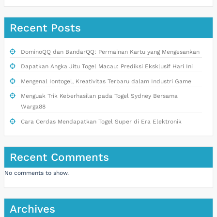
Recent Posts
DominoQQ dan BandarQQ: Permainan Kartu yang Mengesankan
Dapatkan Angka Jitu Togel Macau: Prediksi Eksklusif Hari Ini
Mengenal Iontogel, Kreativitas Terbaru dalam Industri Game
Menguak Trik Keberhasilan pada Togel Sydney Bersama
Warga88
Cara Cerdas Mendapatkan Togel Super di Era Elektronik
Recent Comments
No comments to show.
Archives