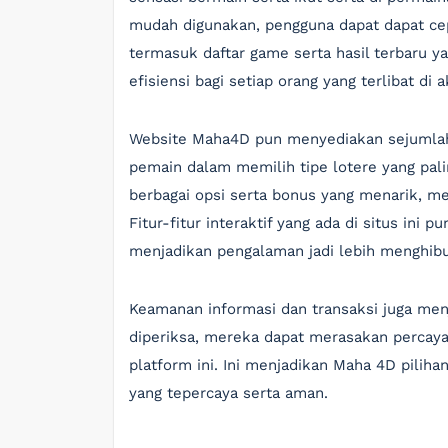
mudah digunakan, pengguna dapat dapat c
termasuk daftar game serta hasil terbaru 
efisiensi bagi setiap orang yang terlibat di ak
Website Maha4D pun menyediakan sejumla
pemain dalam memilih tipe lotere yang pali
berbagai opsi serta bonus yang menarik, mer
Fitur-fitur interaktif yang ada di situs in
menjadikan pengalaman jadi lebih menghib
Keamanan informasi dan transaksi juga men
diperiksa, mereka dapat merasakan percaya
platform ini. Ini menjadikan Maha 4D piliha
yang tepercaya serta aman.