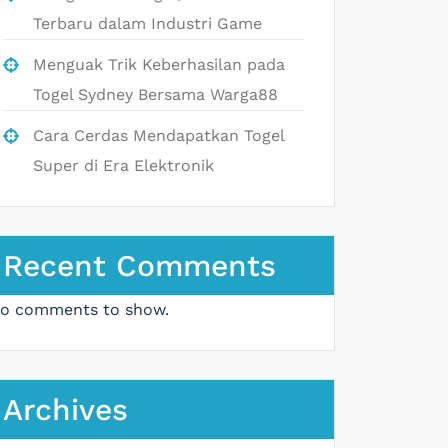
Terbaru dalam Industri Game
Menguak Trik Keberhasilan pada
Togel Sydney Bersama Warga88
Cara Cerdas Mendapatkan Togel
Super di Era Elektronik
Recent Comments
o comments to show.
Archives