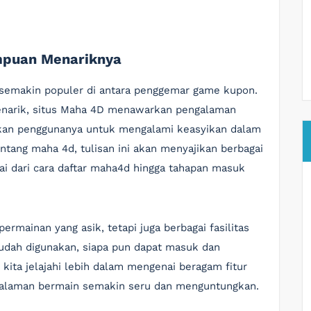
puan Menariknya
semakin populer di antara penggemar game kupon.
enarik, situs Maha 4D menawarkan pengalaman
an penggunanya untuk mengalami keasyikan dalam
tang maha 4d, tulisan ini akan menyajikan berbagai
lai dari cara daftar maha4d hingga tahapan masuk
mainan yang asik, tetapi juga berbagai fasilitas
udah digunakan, siapa pun dapat masuk dan
ita jelajahi lebih dalam mengenai beragam fitur
galaman bermain semakin seru dan menguntungkan.