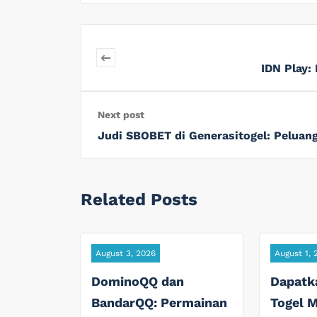
IDN Play:
Next post
Judi SBOBET di Generasitogel: Peluang
Related Posts
August 3, 2026
August 1, 
DominoQQ dan
Dapatk
BandarQQ: Permainan
Togel M