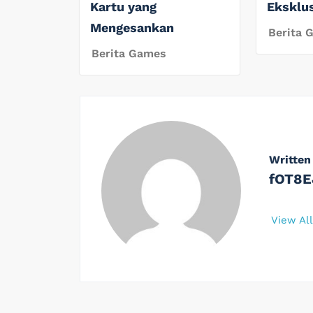
Kartu yang
Eksklus
Mengesankan
Berita 
Berita Games
Written
fOT8E
View Al