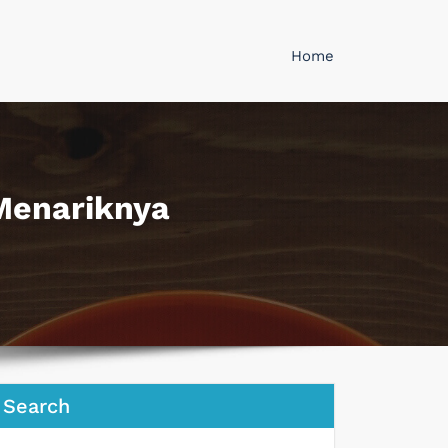
Home
enariknya
Search