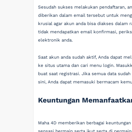
Sesudah sukses melakukan pendaftaran, and
diberikan dalam email tersebut untuk menga
krusial agar akun anda bisa diakses dalam 
tidak mendapatkan email konfirmasi, perik
elektronik anda.
Saat akun anda sudah aktif, Anda dapat me
ke situs utama dan cari menu login. Masukk
buat saat registrasi. Jika semua data sudah
sini, Anda dapat memasuki bermacam kemu
Keuntungan Memanfaatka
Maha 4D memberikan berbagai keuntungan 
sensasi bermain serta ikut serta di permai