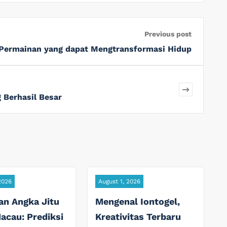
Previous post
 Permainan yang dapat Mengtransformasi Hidup
 Berhasil Besar
2026
August 1, 2026
an Angka Jitu
Mengenal Iontogel,
acau: Prediksi
Kreativitas Terbaru