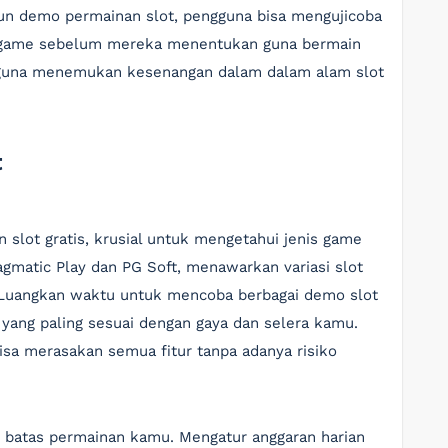
kun demo permainan slot, pengguna bisa mengujicoba
 game sebelum mereka menentukan guna bermain
al guna menemukan kesenangan dalam dalam alam slot
t
lot gratis, krusial untuk mengetahui jenis game
ragmatic Play dan PG Soft, menawarkan variasi slot
 Luangkan waktu untuk mencoba berbagai demo slot
ng paling sesuai dengan gaya dan selera kamu.
sa merasakan semua fitur tanpa adanya risiko
ur batas permainan kamu. Mengatur anggaran harian