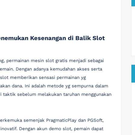
enemukan Kesenangan di Balik Slot
ng, permainan mesin slot gratis menjadi sebagai
 pemain. Dengan adanya kemudahan akses serta
slot memberikan sensasi permainan yg
akan dana. Ini adalah metode yg sempurna dalam
i taktik sebelum melakukan taruhan menggunakan
 terkemuka semenjak PragmaticPlay dan PGSoft,
 inovatif. Dengan akun demo slot, pemain dapat