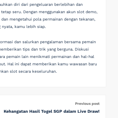
hkan diri dari pengeluaran berlebihan dan
tetap seru. Dengan menggunakan akun slot demo,
t dan mengetahui pola permainan dengan tekanan,
 nyata, kamu lebih siap.
informasi dan salurkan pengalaman bersama pemain
memberikan tips dan trik yang berguna. Diskusi
ra pemain lain menikmati permainan dan hal-hal
ebut. Hal ini dapat memberikan kamu wawasan baru
kan slot secara keseluruhan.
Previous post
Kehangatan Hasil Togel SGP dalam Live Draw!