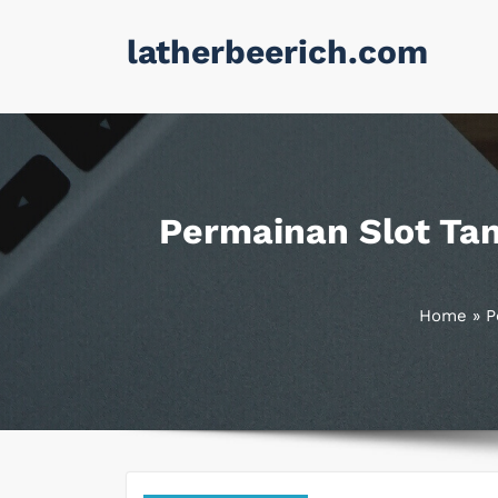
Skip
latherbeerich.com
to
content
Permainan Slot Ta
Home
»
P