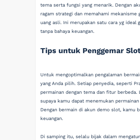
tema serta fungsi yang menarik. Dengan a
ragam strategi dan memahami mekanisme
uang asli. Ini merupakan satu cara yg ide
tanpa bahaya keuangan.
Tips untuk Penggemar Slo
Untuk mengoptimalkan pengalaman bermain s
yang Anda pilih. Setiap penyedia, seperti P
permainan dengan tema dan fitur berbeda.
supaya kamu dapat menemukan permainan ya
Dengan bermain di akun demo slot, kamu bi
keuangan.
Di samping itu, selalu bijak dalam mengat