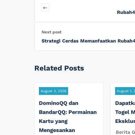
Rubah4
Next post
Strategi Cerdas Memanfaatkan Rubah
Related Posts
August 3, 2026
August 1, 
DominoQQ dan
Dapatk
BandarQQ: Permainan
Togel M
Kartu yang
Eksklus
Mengesankan
Berita 