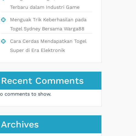
Terbaru dalam Industri Game
Menguak Trik Keberhasilan pada
Togel Sydney Bersama Warga88
Cara Cerdas Mendapatkan Togel
Super di Era Elektronik
Recent Comments
o comments to show.
Archives