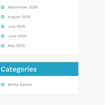
September 2025
August 2025
July 2025
June 2025
May 2025
Categories
Berita Games