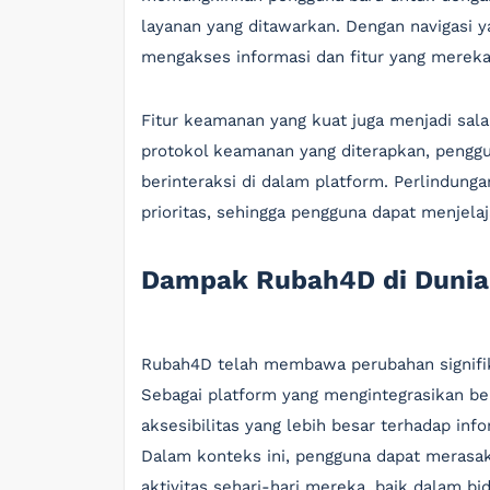
layanan yang ditawarkan. Dengan navigasi 
mengakses informasi dan fitur yang merek
Fitur keamanan yang kuat juga menjadi sal
protokol keamanan yang diterapkan, pengg
berinteraksi di dalam platform. Perlindungan
prioritas, sehingga pengguna dapat menjelaja
Dampak Rubah4D di Dunia 
Rubah4D telah membawa perubahan signifika
Sebagai platform yang mengintegrasikan be
aksesibilitas yang lebih besar terhadap inf
Dalam konteks ini, pengguna dapat merasa
aktivitas sehari-hari mereka, baik dalam bi