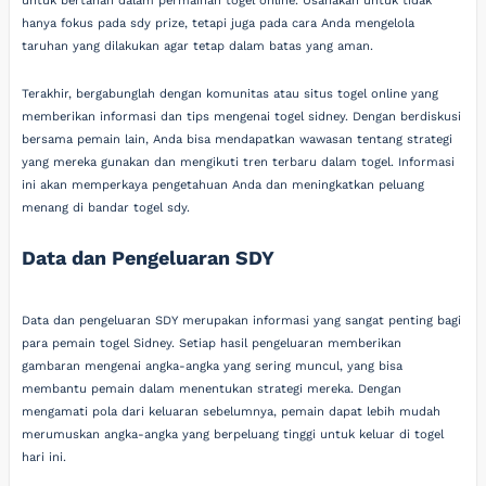
untuk bertahan dalam permainan togel online. Usahakan untuk tidak
hanya fokus pada sdy prize, tetapi juga pada cara Anda mengelola
taruhan yang dilakukan agar tetap dalam batas yang aman.
Terakhir, bergabunglah dengan komunitas atau situs togel online yang
memberikan informasi dan tips mengenai togel sidney. Dengan berdiskusi
bersama pemain lain, Anda bisa mendapatkan wawasan tentang strategi
yang mereka gunakan dan mengikuti tren terbaru dalam togel. Informasi
ini akan memperkaya pengetahuan Anda dan meningkatkan peluang
menang di bandar togel sdy.
Data dan Pengeluaran SDY
Data dan pengeluaran SDY merupakan informasi yang sangat penting bagi
para pemain togel Sidney. Setiap hasil pengeluaran memberikan
gambaran mengenai angka-angka yang sering muncul, yang bisa
membantu pemain dalam menentukan strategi mereka. Dengan
mengamati pola dari keluaran sebelumnya, pemain dapat lebih mudah
merumuskan angka-angka yang berpeluang tinggi untuk keluar di togel
hari ini.