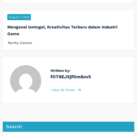
August 1, 2026
Mengenal Iontogel, Kreativitas Terbaru dalam Industri
Game
Berita Games
Written by:
fOT8EJXjf0m8ov5
View All Posts
Search