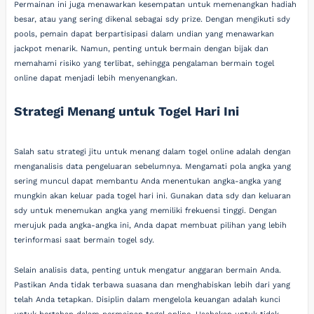
Permainan ini juga menawarkan kesempatan untuk memenangkan hadiah
besar, atau yang sering dikenal sebagai sdy prize. Dengan mengikuti sdy
pools, pemain dapat berpartisipasi dalam undian yang menawarkan
jackpot menarik. Namun, penting untuk bermain dengan bijak dan
memahami risiko yang terlibat, sehingga pengalaman bermain togel
online dapat menjadi lebih menyenangkan.
Strategi Menang untuk Togel Hari Ini
Salah satu strategi jitu untuk menang dalam togel online adalah dengan
menganalisis data pengeluaran sebelumnya. Mengamati pola angka yang
sering muncul dapat membantu Anda menentukan angka-angka yang
mungkin akan keluar pada togel hari ini. Gunakan data sdy dan keluaran
sdy untuk menemukan angka yang memiliki frekuensi tinggi. Dengan
merujuk pada angka-angka ini, Anda dapat membuat pilihan yang lebih
terinformasi saat bermain togel sdy.
Selain analisis data, penting untuk mengatur anggaran bermain Anda.
Pastikan Anda tidak terbawa suasana dan menghabiskan lebih dari yang
telah Anda tetapkan. Disiplin dalam mengelola keuangan adalah kunci