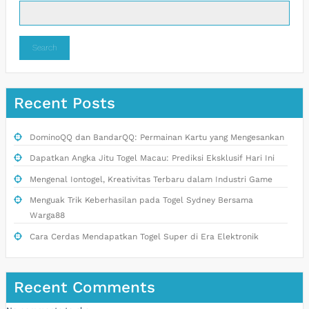
Search
Recent Posts
DominoQQ dan BandarQQ: Permainan Kartu yang Mengesankan
Dapatkan Angka Jitu Togel Macau: Prediksi Eksklusif Hari Ini
Mengenal Iontogel, Kreativitas Terbaru dalam Industri Game
Menguak Trik Keberhasilan pada Togel Sydney Bersama
Warga88
Cara Cerdas Mendapatkan Togel Super di Era Elektronik
Recent Comments