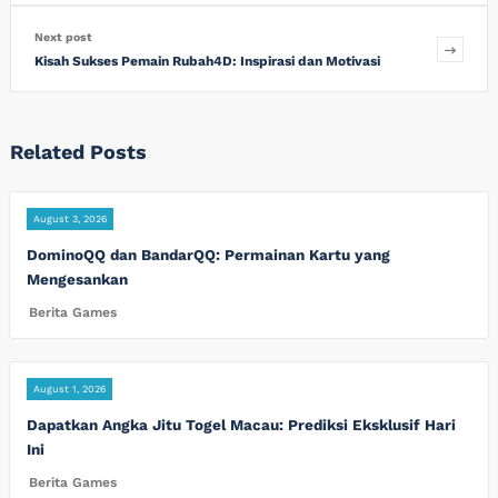
Next post
Kisah Sukses Pemain Rubah4D: Inspirasi dan Motivasi
Related Posts
August 3, 2026
DominoQQ dan BandarQQ: Permainan Kartu yang
Mengesankan
Berita Games
August 1, 2026
Dapatkan Angka Jitu Togel Macau: Prediksi Eksklusif Hari
Ini
Berita Games