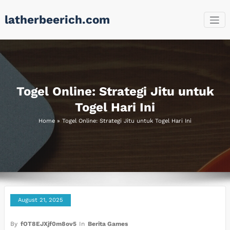
Skip
latherbeerich.com
to
content
Togel Online: Strategi Jitu untuk
Togel Hari Ini
Home
»
Togel Online: Strategi Jitu untuk Togel Hari Ini
August 21, 2025
By
fOT8EJXjf0m8ov5
In
Berita Games