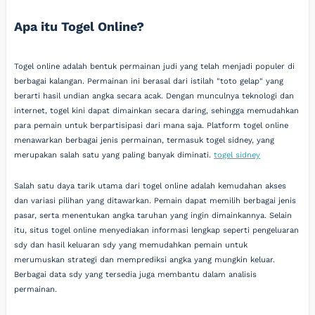
Apa itu Togel Online?
Togel online adalah bentuk permainan judi yang telah menjadi populer di
berbagai kalangan. Permainan ini berasal dari istilah "toto gelap" yang
berarti hasil undian angka secara acak. Dengan munculnya teknologi dan
internet, togel kini dapat dimainkan secara daring, sehingga memudahkan
para pemain untuk berpartisipasi dari mana saja. Platform togel online
menawarkan berbagai jenis permainan, termasuk togel sidney, yang
merupakan salah satu yang paling banyak diminati.
togel sidney
Salah satu daya tarik utama dari togel online adalah kemudahan akses
dan variasi pilihan yang ditawarkan. Pemain dapat memilih berbagai jenis
pasar, serta menentukan angka taruhan yang ingin dimainkannya. Selain
itu, situs togel online menyediakan informasi lengkap seperti pengeluaran
sdy dan hasil keluaran sdy yang memudahkan pemain untuk
merumuskan strategi dan memprediksi angka yang mungkin keluar.
Berbagai data sdy yang tersedia juga membantu dalam analisis
permainan.