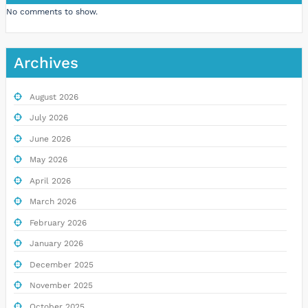
No comments to show.
Archives
August 2026
July 2026
June 2026
May 2026
April 2026
March 2026
February 2026
January 2026
December 2025
November 2025
October 2025