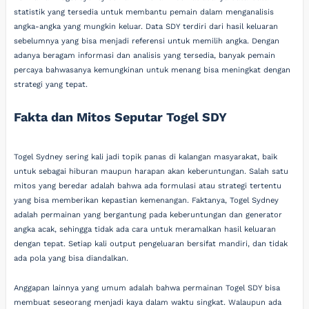
statistik yang tersedia untuk membantu pemain dalam menganalisis
angka-angka yang mungkin keluar. Data SDY terdiri dari hasil keluaran
sebelumnya yang bisa menjadi referensi untuk memilih angka. Dengan
adanya beragam informasi dan analisis yang tersedia, banyak pemain
percaya bahwasanya kemungkinan untuk menang bisa meningkat dengan
strategi yang tepat.
Fakta dan Mitos Seputar Togel SDY
Togel Sydney sering kali jadi topik panas di kalangan masyarakat, baik
untuk sebagai hiburan maupun harapan akan keberuntungan. Salah satu
mitos yang beredar adalah bahwa ada formulasi atau strategi tertentu
yang bisa memberikan kepastian kemenangan. Faktanya, Togel Sydney
adalah permainan yang bergantung pada keberuntungan dan generator
angka acak, sehingga tidak ada cara untuk meramalkan hasil keluaran
dengan tepat. Setiap kali output pengeluaran bersifat mandiri, dan tidak
ada pola yang bisa diandalkan.
Anggapan lainnya yang umum adalah bahwa permainan Togel SDY bisa
membuat seseorang menjadi kaya dalam waktu singkat. Walaupun ada