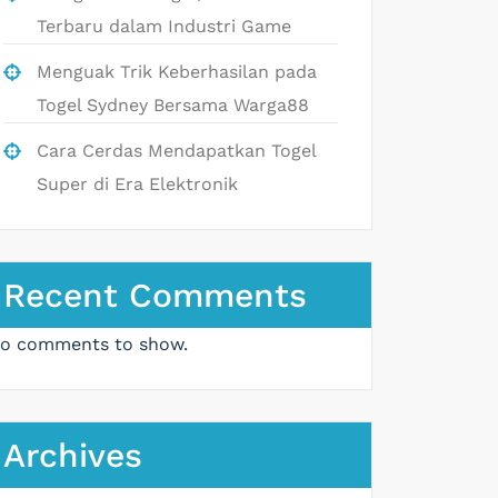
Terbaru dalam Industri Game
Menguak Trik Keberhasilan pada
Togel Sydney Bersama Warga88
Cara Cerdas Mendapatkan Togel
Super di Era Elektronik
Recent Comments
o comments to show.
Archives