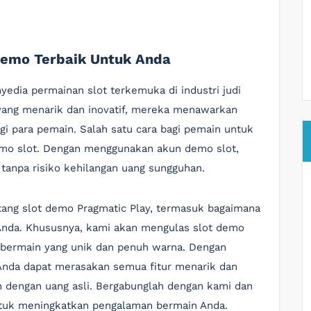
Demo Terbaik Untuk Anda
yedia permainan slot terkemuka di industri judi
 yang menarik dan inovatif, mereka menawarkan
 para pemain. Salah satu cara bagi pemain untuk
 demo slot. Dengan menggunakan akun demo slot,
anpa risiko kehilangan uang sungguhan.
tang slot demo Pragmatic Play, termasuk bagaimana
Anda. Khususnya, kami akan mengulas slot demo
bermain yang unik dan penuh warna. Dengan
nda dapat merasakan semua fitur menarik dan
 dengan uang asli. Bergabunglah dengan kami dan
tuk meningkatkan pengalaman bermain Anda.