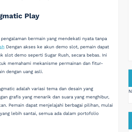
gmatic Play
 pengalaman bermain yang mendekati nyata tanpa
sh
Dengan akses ke akun demo slot, pemain dapat
 slot demo seperti Sugar Rush, secara bebas. Ini
tuk memahami mekanisme permainan dan fitur-
n dengan uang asli.
gmatic adalah variasi tema dan desain yang
N
gan grafis yang menarik dan suara yang menghibur,
n. Pemain dapat menjelajahi berbagai pilihan, mulai
 yang lebih santai, semua ada dalam portofolio