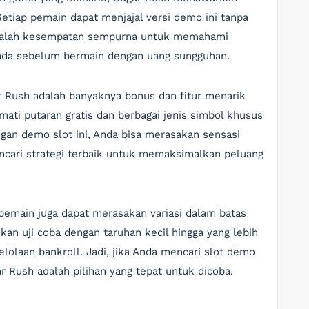
tiap pemain dapat menjajal versi demo ini tanpa
adalah kesempatan sempurna untuk memahami
 ada sebelum bermain dengan uang sungguhan.
r Rush adalah banyaknya bonus dan fitur menarik
ati putaran gratis dan berbagai jenis simbol khusus
an demo slot ini, Anda bisa merasakan sensasi
encari strategi terbaik untuk memaksimalkan peluang
pemain juga dapat merasakan variasi dalam batas
an uji coba dengan taruhan kecil hingga yang lebih
lolaan bankroll. Jadi, jika Anda mencari slot demo
Rush adalah pilihan yang tepat untuk dicoba.