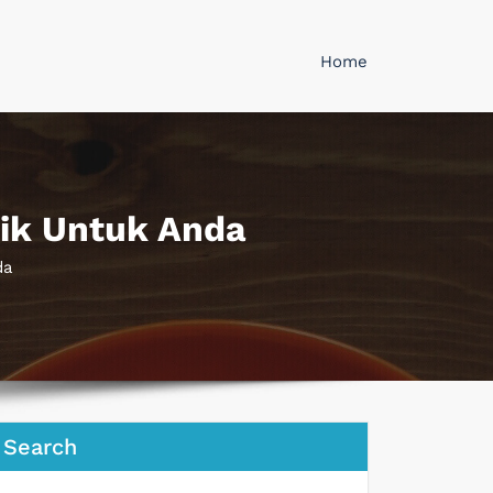
Home
ik Untuk Anda
da
Search