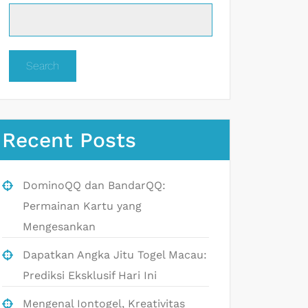
Search
Recent Posts
DominoQQ dan BandarQQ:
Permainan Kartu yang
Mengesankan
Dapatkan Angka Jitu Togel Macau:
Prediksi Eksklusif Hari Ini
Mengenal Iontogel, Kreativitas