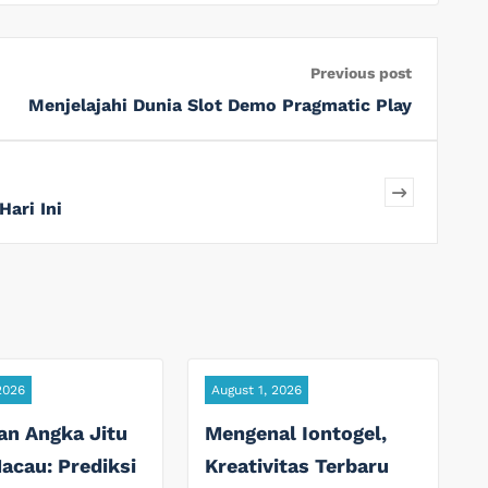
Previous post
Menjelajahi Dunia Slot Demo Pragmatic Play
Hari Ini
2026
August 1, 2026
an Angka Jitu
Mengenal Iontogel,
acau: Prediksi
Kreativitas Terbaru