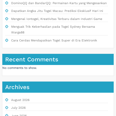
DominoQQ dan BandarQQ: Permainan Kartu yang Mengesankan
Dapatkan Angka Jitu Togel Macau: Prediksi Eksklusif Hari Ini
Mengenal Iontogel, Kreativitas Terbaru dalam Industri Game
Menguak Trik Keberhasilan pada Togel Sydney Bersama
Warga88
Cara Cerdas Mendapatkan Togel Super di Era Elektronik
Recent Comments
No comments to show.
Archives
August 2026
July 2026
June 2026