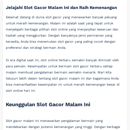
Jelajahi Slot Gacor Malam Ini dan Raih Kemenangan
Selamat datang di dunia slot gacor yang menawarkan banyak peluang
untuk meraih kemenangan. Malam ini adalah saat yang tepat untuk
menjelajahi berbagai pilihan slot online yang menjanjikan keseruan dan
hadiah yang menggiurkan. Dengan banyaknya jenis permainan yang
tersedia, Anda bisa menemukan slot gacor yang paling cocok dengan
preferensi dan strategi bermain Anda.
Di era digital saat ini, slot online terbaru semakin banyak diminati oleh
para pemain. Kesempatan untuk bermain slot gacor terbaru setiap
malam membuat pengalaman bermain semakin menarik. Mari kita
telusuri lebih dalam tentang slot gacor malam ini dan bagaimana Anda
bisa memanfaatkan kesempatan ini untuk meraih kemenangan besar di
slot online hari ini.
Keunggulan Slot Gacor Malam Ini
Slot gacor malam ini menawarkan pengalaman bermain yang
mendebarkan dengan potensi kemenangan yang tinggi. Dengan berbagai