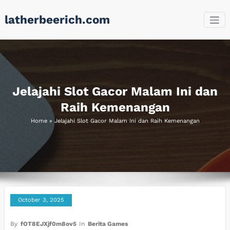
Skip
latherbeerich.com
to
content
Jelajahi Slot Gacor Malam Ini dan
Raih Kemenangan
Home
»
Jelajahi Slot Gacor Malam Ini dan Raih Kemenangan
October 3, 2025
By
fOT8EJXjf0m8ov5
In
Berita Games