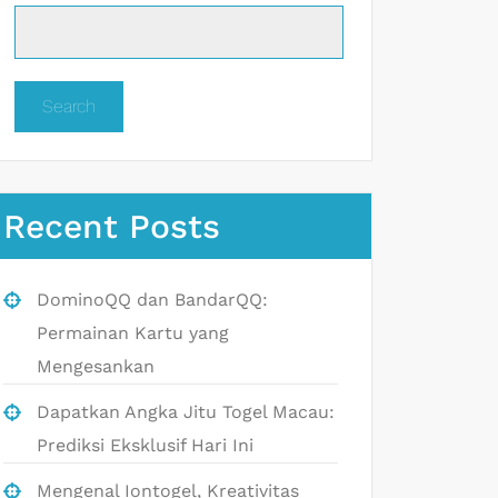
Search
Recent Posts
DominoQQ dan BandarQQ:
Permainan Kartu yang
Mengesankan
Dapatkan Angka Jitu Togel Macau:
Prediksi Eksklusif Hari Ini
Mengenal Iontogel, Kreativitas