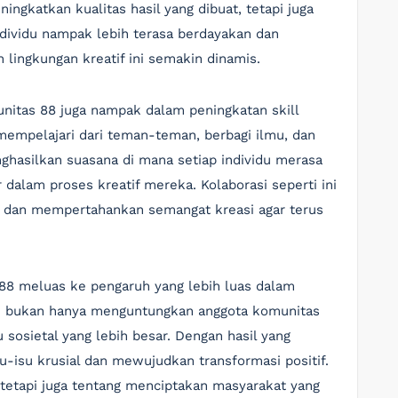
eningkatkan kualitas hasil yang dibuat, tetapi juga
ndividu nampak lebih terasa berdayakan dan
n lingkungan kreatif ini semakin dinamis.
unitas 88 juga nampak dalam peningkatan skill
 mempelajari dari teman-teman, berbagi ilmu, dan
hasilkan suasana di mana setiap individu merasa
alam proses kreatif mereka. Kolaborasi seperti ini
 dan mempertahankan semangat kreasi agar terus
88 meluas ke pengaruh yang lebih luas dalam
ilkan bukan hanya menguntungkan anggota komunitas
su sosietal yang lebih besar. Dengan hasil yang
-isu krusial dan mewujudkan transformasi positif.
 tetapi juga tentang menciptakan masyarakat yang