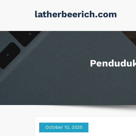
Skip
latherbeerich.com
to
content
Penduduk 
October 10, 2025