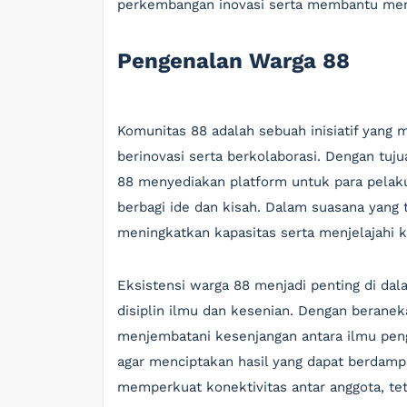
perkembangan inovasi serta membantu me
Pengenalan Warga 88
Komunitas 88 adalah sebuah inisiatif yang
berinovasi serta berkolaborasi. Dengan tuj
88 menyediakan platform untuk para pelaku 
berbagi ide dan kisah. Dalam suasana yang 
meningkatkan kapasitas serta menjelajah
Eksistensi warga 88 menjadi penting di da
disiplin ilmu dan kesenian. Dengan berane
menjembatani kesenjangan antara ilmu pen
agar menciptakan hasil yang dapat berdamp
memperkuat konektivitas antar anggota, te