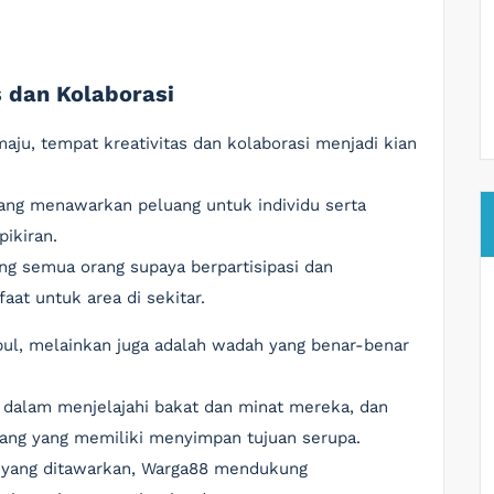
 dan Kolaborasi
ju, tempat kreativitas dan kolaborasi menjadi kian
ang menawarkan peluang untuk individu serta
pikiran.
g semua orang supaya berpartisipasi dan
at untuk area di sekitar.
ul, melainkan juga adalah wadah yang benar-benar
g dalam menjelajahi bakat dan minat mereka, dan
g yang memiliki menyimpan tujuan serupa.
ra yang ditawarkan, Warga88 mendukung