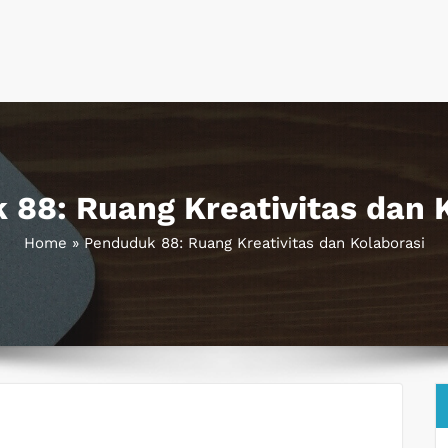
88: Ruang Kreativitas dan 
Home
»
Penduduk 88: Ruang Kreativitas dan Kolaborasi