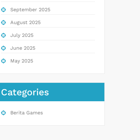
September 2025
August 2025
July 2025
June 2025
May 2025
Categories
Berita Games