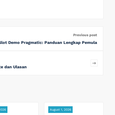
Previous post
Slot Demo Pragmatic: Panduan Lengkap Pemula
te dan Ulasan
2026
August 1, 2026