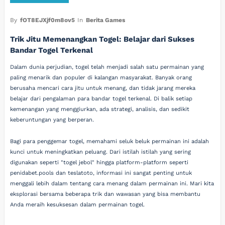
By
fOT8EJXjf0m8ov5
In
Berita Games
Trik Jitu Memenangkan Togel: Belajar dari Sukses
Bandar Togel Terkenal
Dalam dunia perjudian, togel telah menjadi salah satu permainan yang
paling menarik dan populer di kalangan masyarakat. Banyak orang
berusaha mencari cara jitu untuk menang, dan tidak jarang mereka
belajar dari pengalaman para bandar togel terkenal. Di balik setiap
kemenangan yang menggiurkan, ada strategi, analisis, dan sedikit
keberuntungan yang berperan.
Bagi para penggemar togel, memahami seluk beluk permainan ini adalah
kunci untuk meningkatkan peluang. Dari istilah istilah yang sering
digunakan seperti "togel jebol" hingga platform-platform seperti
penidabet.pools dan teslatoto, informasi ini sangat penting untuk
menggali lebih dalam tentang cara menang dalam permainan ini. Mari kita
eksplorasi bersama beberapa trik dan wawasan yang bisa membantu
Anda meraih kesuksesan dalam permainan togel.