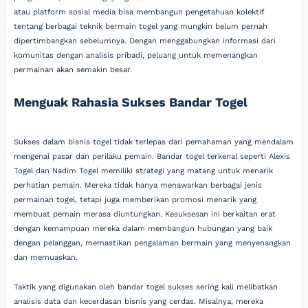
atau platform sosial media bisa membangun pengetahuan kolektif
tentang berbagai teknik bermain togel yang mungkin belum pernah
dipertimbangkan sebelumnya. Dengan menggabungkan informasi dari
komunitas dengan analisis pribadi, peluang untuk memenangkan
permainan akan semakin besar.
Menguak Rahasia Sukses Bandar Togel
Sukses dalam bisnis togel tidak terlepas dari pemahaman yang mendalam
mengenai pasar dan perilaku pemain. Bandar togel terkenal seperti Alexis
Togel dan Nadim Togel memiliki strategi yang matang untuk menarik
perhatian pemain. Mereka tidak hanya menawarkan berbagai jenis
permainan togel, tetapi juga memberikan promosi menarik yang
membuat pemain merasa diuntungkan. Kesuksesan ini berkaitan erat
dengan kemampuan mereka dalam membangun hubungan yang baik
dengan pelanggan, memastikan pengalaman bermain yang menyenangkan
dan memuaskan.
Taktik yang digunakan oleh bandar togel sukses sering kali melibatkan
analisis data dan kecerdasan bisnis yang cerdas. Misalnya, mereka