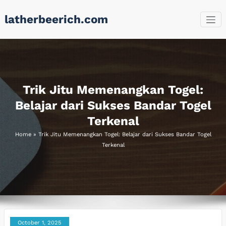
Skip
latherbeerich.com
to
content
Trik Jitu Memenangkan Togel:
Belajar dari Sukses Bandar Togel
Terkenal
Home
»
Trik Jitu Memenangkan Togel: Belajar dari Sukses Bandar Togel
Terkenal
October 1, 2025