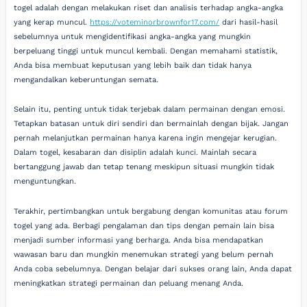
togel adalah dengan melakukan riset dan analisis terhadap angka-angka
yang kerap muncul.
https://voteminorbrownfor17.com/
dari hasil-hasil
sebelumnya untuk mengidentifikasi angka-angka yang mungkin
berpeluang tinggi untuk muncul kembali. Dengan memahami statistik,
Anda bisa membuat keputusan yang lebih baik dan tidak hanya
mengandalkan keberuntungan semata.
Selain itu, penting untuk tidak terjebak dalam permainan dengan emosi.
Tetapkan batasan untuk diri sendiri dan bermainlah dengan bijak. Jangan
pernah melanjutkan permainan hanya karena ingin mengejar kerugian.
Dalam togel, kesabaran dan disiplin adalah kunci. Mainlah secara
bertanggung jawab dan tetap tenang meskipun situasi mungkin tidak
menguntungkan.
Terakhir, pertimbangkan untuk bergabung dengan komunitas atau forum
togel yang ada. Berbagi pengalaman dan tips dengan pemain lain bisa
menjadi sumber informasi yang berharga. Anda bisa mendapatkan
wawasan baru dan mungkin menemukan strategi yang belum pernah
Anda coba sebelumnya. Dengan belajar dari sukses orang lain, Anda dapat
meningkatkan strategi permainan dan peluang menang Anda.