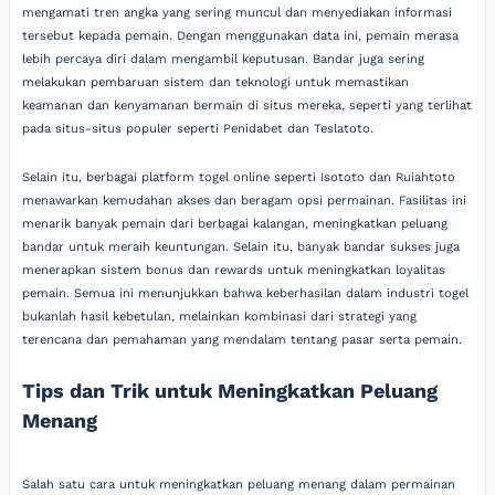
mengamati tren angka yang sering muncul dan menyediakan informasi
tersebut kepada pemain. Dengan menggunakan data ini, pemain merasa
lebih percaya diri dalam mengambil keputusan. Bandar juga sering
melakukan pembaruan sistem dan teknologi untuk memastikan
keamanan dan kenyamanan bermain di situs mereka, seperti yang terlihat
pada situs-situs populer seperti Penidabet dan Teslatoto.
Selain itu, berbagai platform togel online seperti Isototo dan Ruiahtoto
menawarkan kemudahan akses dan beragam opsi permainan. Fasilitas ini
menarik banyak pemain dari berbagai kalangan, meningkatkan peluang
bandar untuk meraih keuntungan. Selain itu, banyak bandar sukses juga
menerapkan sistem bonus dan rewards untuk meningkatkan loyalitas
pemain. Semua ini menunjukkan bahwa keberhasilan dalam industri togel
bukanlah hasil kebetulan, melainkan kombinasi dari strategi yang
terencana dan pemahaman yang mendalam tentang pasar serta pemain.
Tips dan Trik untuk Meningkatkan Peluang
Menang
Salah satu cara untuk meningkatkan peluang menang dalam permainan