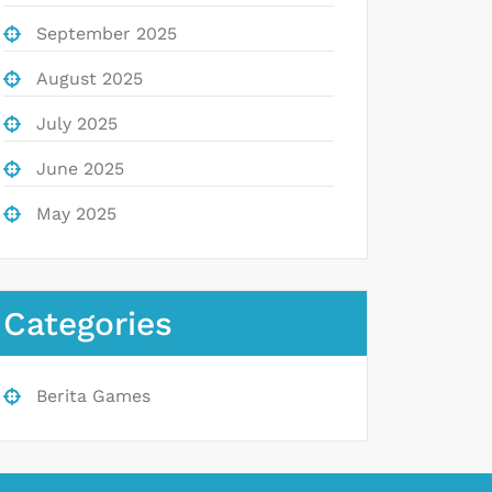
September 2025
August 2025
July 2025
June 2025
May 2025
Categories
Berita Games