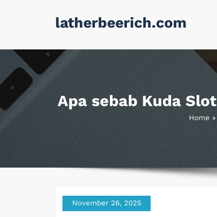
Skip
latherbeerich.com
to
content
Apa sebab Kuda Slot
Home
November 26, 2025