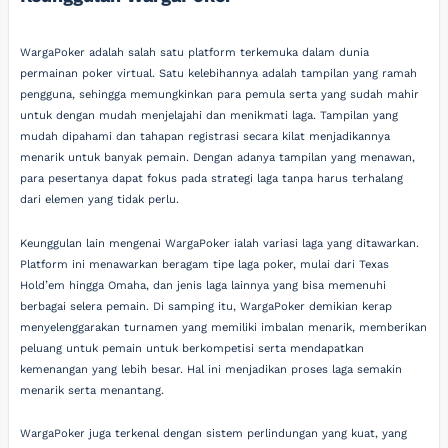
WargaPoker adalah salah satu platform terkemuka dalam dunia
permainan poker virtual. Satu kelebihannya adalah tampilan yang ramah
pengguna, sehingga memungkinkan para pemula serta yang sudah mahir
untuk dengan mudah menjelajahi dan menikmati laga. Tampilan yang
mudah dipahami dan tahapan registrasi secara kilat menjadikannya
menarik untuk banyak pemain. Dengan adanya tampilan yang menawan,
para pesertanya dapat fokus pada strategi laga tanpa harus terhalang
dari elemen yang tidak perlu.
Keunggulan lain mengenai WargaPoker ialah variasi laga yang ditawarkan.
Platform ini menawarkan beragam tipe laga poker, mulai dari Texas
Hold’em hingga Omaha, dan jenis laga lainnya yang bisa memenuhi
berbagai selera pemain. Di samping itu, WargaPoker demikian kerap
menyelenggarakan turnamen yang memiliki imbalan menarik, memberikan
peluang untuk pemain untuk berkompetisi serta mendapatkan
kemenangan yang lebih besar. Hal ini menjadikan proses laga semakin
menarik serta menantang.
WargaPoker juga terkenal dengan sistem perlindungan yang kuat, yang