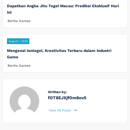
Dapatkan Angka Jitu Togel Macau: Prediksi Eksklusif Hari
Ini
Berita Games
August 1, 2026
Mengenal Iontogel, Kreativitas Terbaru dalam Industri
Game
Berita Games
Written by:
fOT8EJXjf0m8ov5
View All Posts