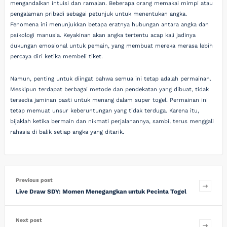
mengandalkan intuisi dan ramalan. Beberapa orang memakai mimpi atau
pengalaman pribadi sebagai petunjuk untuk menentukan angka.
Fenomena ini menunjukkan betapa eratnya hubungan antara angka dan
psikologi manusia. Keyakinan akan angka tertentu acap kali jadinya
dukungan emosional untuk pemain, yang membuat mereka merasa lebih
percaya diri ketika membeli tiket.
Namun, penting untuk diingat bahwa semua ini tetap adalah permainan.
Meskipun terdapat berbagai metode dan pendekatan yang dibuat, tidak
tersedia jaminan pasti untuk menang dalam super togel. Permainan ini
tetap memuat unsur keberuntungan yang tidak terduga. Karena itu,
bijaklah ketika bermain dan nikmati perjalanannya, sambil terus menggali
rahasia di balik setiap angka yang ditarik.
Previous post
Live Draw SDY: Momen Menegangkan untuk Pecinta Togel
Next post