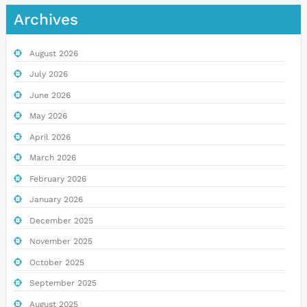
Archives
August 2026
July 2026
June 2026
May 2026
April 2026
March 2026
February 2026
January 2026
December 2025
November 2025
October 2025
September 2025
August 2025