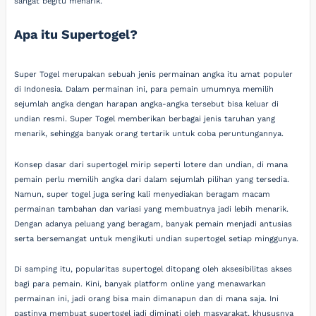
sangat begitu menarik.
Apa itu Supertogel?
Super Togel merupakan sebuah jenis permainan angka itu amat populer
di Indonesia. Dalam permainan ini, para pemain umumnya memilih
sejumlah angka dengan harapan angka-angka tersebut bisa keluar di
undian resmi. Super Togel memberikan berbagai jenis taruhan yang
menarik, sehingga banyak orang tertarik untuk coba peruntungannya.
Konsep dasar dari supertogel mirip seperti lotere dan undian, di mana
pemain perlu memilih angka dari dalam sejumlah pilihan yang tersedia.
Namun, super togel juga sering kali menyediakan beragam macam
permainan tambahan dan variasi yang membuatnya jadi lebih menarik.
Dengan adanya peluang yang beragam, banyak pemain menjadi antusias
serta bersemangat untuk mengikuti undian supertogel setiap minggunya.
Di samping itu, popularitas supertogel ditopang oleh aksesibilitas akses
bagi para pemain. Kini, banyak platform online yang menawarkan
permainan ini, jadi orang bisa main dimanapun dan di mana saja. Ini
pastinya membuat supertogel jadi diminati oleh masyarakat, khususnya