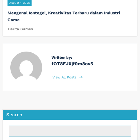
August 1, 2026
Mengenal Iontogel, Kreativitas Terbaru dalam Industri
Game
Berita Games
Written by:
fOT8EJXjf0m8ov5
View All Posts
Search