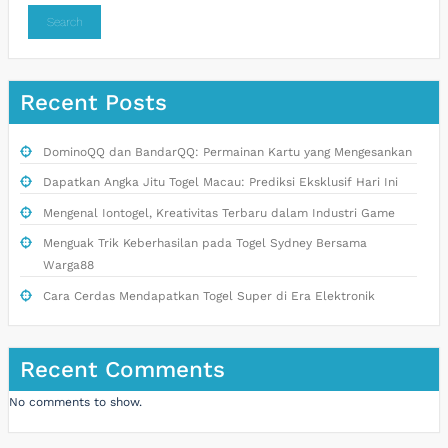
Search
Recent Posts
DominoQQ dan BandarQQ: Permainan Kartu yang Mengesankan
Dapatkan Angka Jitu Togel Macau: Prediksi Eksklusif Hari Ini
Mengenal Iontogel, Kreativitas Terbaru dalam Industri Game
Menguak Trik Keberhasilan pada Togel Sydney Bersama
Warga88
Cara Cerdas Mendapatkan Togel Super di Era Elektronik
Recent Comments
No comments to show.