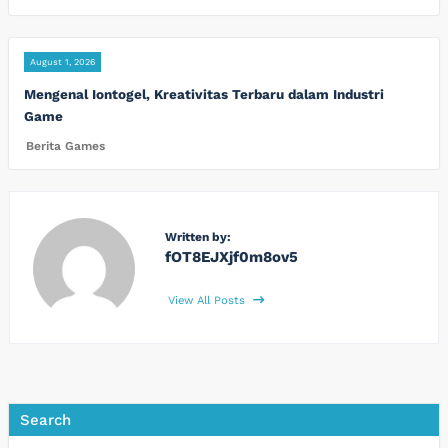
August 1, 2026
Mengenal Iontogel, Kreativitas Terbaru dalam Industri
Game
Berita Games
Written by:
fOT8EJXjf0m8ov5
View All Posts
Search