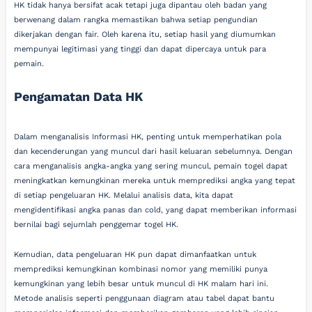
HK tidak hanya bersifat acak tetapi juga dipantau oleh badan yang
berwenang dalam rangka memastikan bahwa setiap pengundian
dikerjakan dengan fair. Oleh karena itu, setiap hasil yang diumumkan
mempunyai legitimasi yang tinggi dan dapat dipercaya untuk para
pemain.
Pengamatan Data HK
Dalam menganalisis Informasi HK, penting untuk memperhatikan pola
dan kecenderungan yang muncul dari hasil keluaran sebelumnya. Dengan
cara menganalisis angka-angka yang sering muncul, pemain togel dapat
meningkatkan kemungkinan mereka untuk memprediksi angka yang tepat
di setiap pengeluaran HK. Melalui analisis data, kita dapat
mengidentifikasi angka panas dan cold, yang dapat memberikan informasi
bernilai bagi sejumlah penggemar togel HK.
Kemudian, data pengeluaran HK pun dapat dimanfaatkan untuk
memprediksi kemungkinan kombinasi nomor yang memiliki punya
kemungkinan yang lebih besar untuk muncul di HK malam hari ini.
Metode analisis seperti penggunaan diagram atau tabel dapat bantu