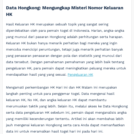
Data Hongkong: Mengungkap Misteri Nomor Keluaran
HK
Hasil Keluaran HK merupakan sebuah topik yang sangat sering
diperdebatkan oleh para pemain togel di Indonesia. Harian, angka-angka
yang muncul dari pasaran Hongkong adalah perhitungan serta harapan.
Keluaran HK bukan hanya menarik perhatian bagi mereka yang ingin
mencoba mencicipi peruntungan, tetapi juga menarik perhatian banyak
yang penasaran penasaran dengan pola dan statistik yang muncul dari
data tersebut. Dengan pemahaman pemahaman yang lebih baik tentang
pengeluaran HK, para pemain dapat meningkatkan peluang mereka untuk
mendapatkan hasil yang yang sesuai.
Pengeluaran HK
Mengamati perkembangan HK Hari Ini dan HK Malam Ini merupakan
langkah penting untuk para penggemar togel. Data mengenai hasil
keluaran HK, No HK, dan angka keluaran HK dapat membantu
merumuskan taktik yang lebih. Selain itu, melalui akses ke Data Hongkong
serta data pengeluaran HK sebelum ini, pemain dapat menganalisis angka
yang memiliki kecenderungan tertentu. Artikel ini akan membahas lebih
jauh mengenai keluaran Hongkong serta cara Anda dapat memanfaatkan
data ini untuk meramalkan hasil togel hari ini pada hari ini.