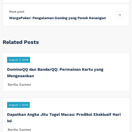
Next post
WargaPoker: Pengalaman Gaming yang Penuh Kenangan
Related Posts
August 3, 2026
DominoQQ dan BandarQQ: Permainan Kartu yang
Mengesankan
Berita Games
August 1, 2026
Dapatkan Angka Jitu Togel Macau: Prediksi Eksklusif Hari
Ini
Berita Games