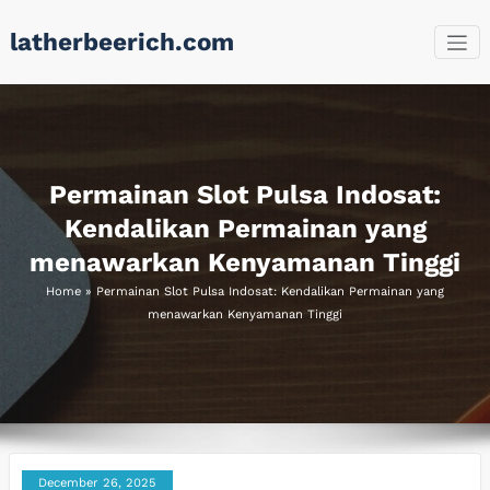
Skip
latherbeerich.com
to
content
Permainan Slot Pulsa Indosat:
Kendalikan Permainan yang
menawarkan Kenyamanan Tinggi
Home
»
Permainan Slot Pulsa Indosat: Kendalikan Permainan yang
menawarkan Kenyamanan Tinggi
December 26, 2025