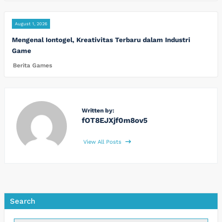
August 1, 2026
Mengenal Iontogel, Kreativitas Terbaru dalam Industri
Game
Berita Games
Written by:
fOT8EJXjf0m8ov5
View All Posts
Search