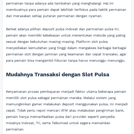
permainan tanpa adanya ada tambahan yang menghalangi. Hal ini
membuatnya para pemain dapat lebihlah terfokus pada taktik permainan
dan merasakan setiap putaran permainan dengan nyaman.
Berkat adanya pilihan deposit pulsa indosat dan permainan pulsa tri,
pemain akan memiliki kebebasan untuk menentukan metode yang paling
sesuai dengan kebutuhan masing-masing. Platform slot pulsa
menyediakan kemudahan yang tinggi dalam mengakses berbagai berbagai
permainan slot dengan jaminan yang keamanan dan cepat transaksi, agar
para pemain bisa mengambil hiburan tanpa harus menunggu menunggu.
Mudahnya Transaksi dengan Slot Pulsa
Kenyamanan proses pembayaran menjadi faktor utama beberapa pemain
memilih slot pulsa sebagai permainan mereka. Melalui sistem yang
memungkinkan gamer melakukan deposit menggunakan pulsa, ini menjadi
cepat. Tidak perlu repot mencari ATM atau melakukan pengiriman bank,
pemain hanya memanfaatkan pulsa dari provider seperti penyedia
misalnya Indosat, Tri, serta Telkomsel untuk segera memainkan
permainan.