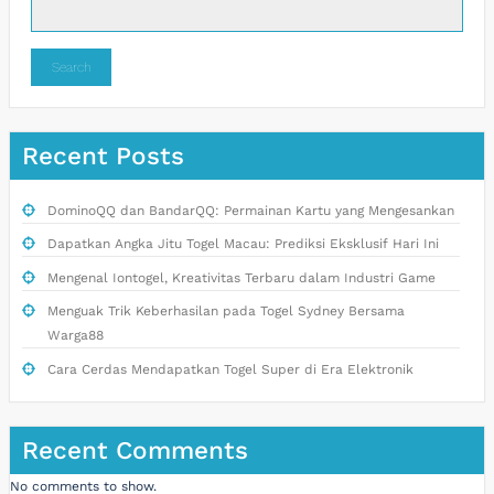
Search
Recent Posts
DominoQQ dan BandarQQ: Permainan Kartu yang Mengesankan
Dapatkan Angka Jitu Togel Macau: Prediksi Eksklusif Hari Ini
Mengenal Iontogel, Kreativitas Terbaru dalam Industri Game
Menguak Trik Keberhasilan pada Togel Sydney Bersama
Warga88
Cara Cerdas Mendapatkan Togel Super di Era Elektronik
Recent Comments
No comments to show.