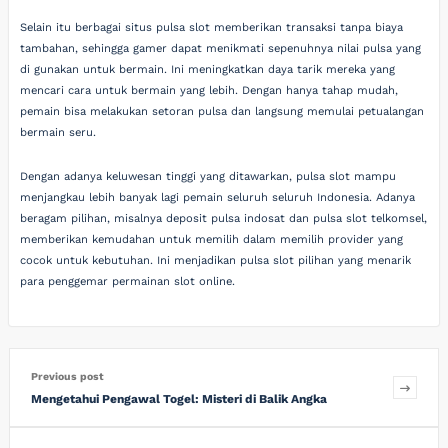
Selain itu berbagai situs pulsa slot memberikan transaksi tanpa biaya
tambahan, sehingga gamer dapat menikmati sepenuhnya nilai pulsa yang
di gunakan untuk bermain. Ini meningkatkan daya tarik mereka yang
mencari cara untuk bermain yang lebih. Dengan hanya tahap mudah,
pemain bisa melakukan setoran pulsa dan langsung memulai petualangan
bermain seru.
Dengan adanya keluwesan tinggi yang ditawarkan, pulsa slot mampu
menjangkau lebih banyak lagi pemain seluruh seluruh Indonesia. Adanya
beragam pilihan, misalnya deposit pulsa indosat dan pulsa slot telkomsel,
memberikan kemudahan untuk memilih dalam memilih provider yang
cocok untuk kebutuhan. Ini menjadikan pulsa slot pilihan yang menarik
para penggemar permainan slot online.
Previous post
Mengetahui Pengawal Togel: Misteri di Balik Angka