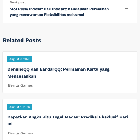
Next post
Slot Pulsa Indosat Dari Indosat: Kendalikan Permainan
yang menawarkan Fleksibilitas maksimal
Related Posts
August 3, 2026
DominoQQ dan BandarQQ: Permainan Kartu yang
Mengesankan
Berita Games
August 1, 2026
Dapatkan Angka Jitu Togel Macau: Prediksi Eksklusif Hari
Ini
Berita Games