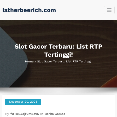
Skip
latherbeerich.com
to
content
Slot Gacor Terbaru: List RTP
Tertinggi!
Home
»
Slot Gacor Terbaru: List RTP Tertinggi!
December 20, 2025
By
fOT8EJXjf0m8ov5
In
Berita Games