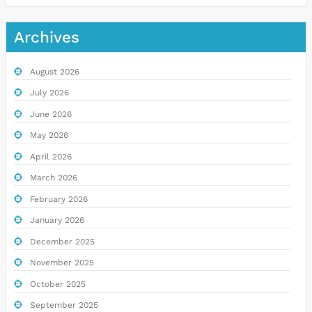
Archives
August 2026
July 2026
June 2026
May 2026
April 2026
March 2026
February 2026
January 2026
December 2025
November 2025
October 2025
September 2025