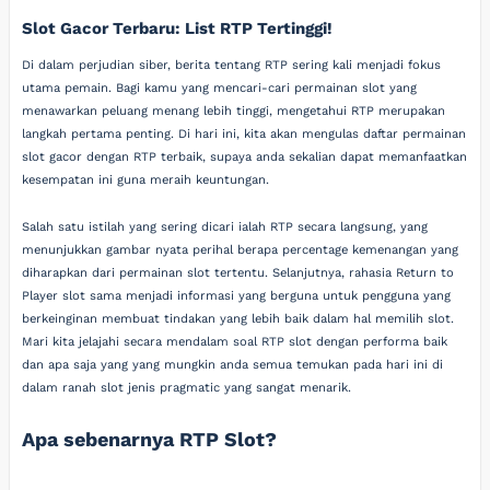
Slot Gacor Terbaru: List RTP Tertinggi!
Di dalam perjudian siber, berita tentang RTP sering kali menjadi fokus
utama pemain. Bagi kamu yang mencari-cari permainan slot yang
menawarkan peluang menang lebih tinggi, mengetahui RTP merupakan
langkah pertama penting. Di hari ini, kita akan mengulas daftar permainan
slot gacor dengan RTP terbaik, supaya anda sekalian dapat memanfaatkan
kesempatan ini guna meraih keuntungan.
Salah satu istilah yang sering dicari ialah RTP secara langsung, yang
menunjukkan gambar nyata perihal berapa percentage kemenangan yang
diharapkan dari permainan slot tertentu. Selanjutnya, rahasia Return to
Player slot sama menjadi informasi yang berguna untuk pengguna yang
berkeinginan membuat tindakan yang lebih baik dalam hal memilih slot.
Mari kita jelajahi secara mendalam soal RTP slot dengan performa baik
dan apa saja yang yang mungkin anda semua temukan pada hari ini di
dalam ranah slot jenis pragmatic yang sangat menarik.
Apa sebenarnya RTP Slot?