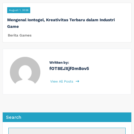
August 1, 2026
Mengenal Iontogel, Kreativitas Terbaru dalam Industri
Game
Berita Games
Written by:
fOT8EJXjf0m8ov5
View All Posts
Search