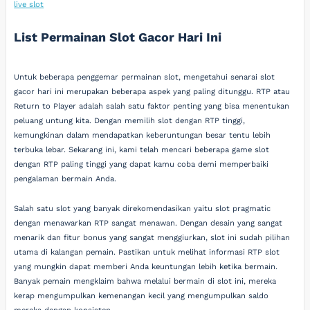
live slot
List Permainan Slot Gacor Hari Ini
Untuk beberapa penggemar permainan slot, mengetahui senarai slot
gacor hari ini merupakan beberapa aspek yang paling ditunggu. RTP atau
Return to Player adalah salah satu faktor penting yang bisa menentukan
peluang untung kita. Dengan memilih slot dengan RTP tinggi,
kemungkinan dalam mendapatkan keberuntungan besar tentu lebih
terbuka lebar. Sekarang ini, kami telah mencari beberapa game slot
dengan RTP paling tinggi yang dapat kamu coba demi memperbaiki
pengalaman bermain Anda.
Salah satu slot yang banyak direkomendasikan yaitu slot pragmatic
dengan menawarkan RTP sangat menawan. Dengan desain yang sangat
menarik dan fitur bonus yang sangat menggiurkan, slot ini sudah pilihan
utama di kalangan pemain. Pastikan untuk melihat informasi RTP slot
yang mungkin dapat memberi Anda keuntungan lebih ketika bermain.
Banyak pemain mengklaim bahwa melalui bermain di slot ini, mereka
kerap mengumpulkan kemenangan kecil yang mengumpulkan saldo