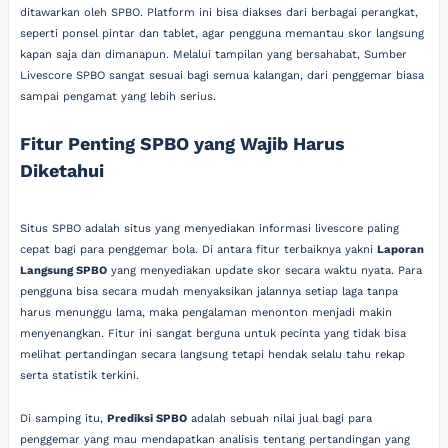
ditawarkan oleh SPBO. Platform ini bisa diakses dari berbagai perangkat,
seperti ponsel pintar dan tablet, agar pengguna memantau skor langsung
kapan saja dan dimanapun. Melalui tampilan yang bersahabat, Sumber
Livescore SPBO sangat sesuai bagi semua kalangan, dari penggemar biasa
sampai pengamat yang lebih serius.
Fitur Penting SPBO yang Wajib Harus
Diketahui
Situs SPBO adalah situs yang menyediakan informasi livescore paling
cepat bagi para penggemar bola. Di antara fitur terbaiknya yakni
Laporan
Langsung SPBO
yang menyediakan update skor secara waktu nyata. Para
pengguna bisa secara mudah menyaksikan jalannya setiap laga tanpa
harus menunggu lama, maka pengalaman menonton menjadi makin
menyenangkan. Fitur ini sangat berguna untuk pecinta yang tidak bisa
melihat pertandingan secara langsung tetapi hendak selalu tahu rekap
serta statistik terkini.
Di samping itu,
Prediksi SPBO
adalah sebuah nilai jual bagi para
penggemar yang mau mendapatkan analisis tentang pertandingan yang