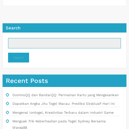
Search
Search
Recent Posts
DominoQQ dan BandarQQ: Permainan Kartu yang Mengesankan
Dapatkan Angka Jitu Togel Macau: Prediksi Eksklusif Hari Ini
Mengenal Iontogel, Kreativitas Terbaru dalam Industri Game
Menguak Trik Keberhasilan pada Togel Sydney Bersama
Warga88