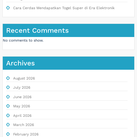
Cara Cerdas Mendapatkan Togel Super di Era Elektronik
Recent Comments
No comments to show.
Archives
August 2026
July 2026
June 2026
May 2026
April 2026
March 2026
February 2026