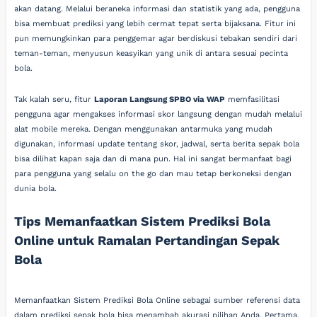
akan datang. Melalui beraneka informasi dan statistik yang ada, pengguna
bisa membuat prediksi yang lebih cermat tepat serta bijaksana. Fitur ini
pun memungkinkan para penggemar agar berdiskusi tebakan sendiri dari
teman-teman, menyusun keasyikan yang unik di antara sesuai pecinta
bola.
Tak kalah seru, fitur
Laporan Langsung SPBO via WAP
memfasilitasi
pengguna agar mengakses informasi skor langsung dengan mudah melalui
alat mobile mereka. Dengan menggunakan antarmuka yang mudah
digunakan, informasi update tentang skor, jadwal, serta berita sepak bola
bisa dilihat kapan saja dan di mana pun. Hal ini sangat bermanfaat bagi
para pengguna yang selalu on the go dan mau tetap berkoneksi dengan
dunia bola.
Tips Memanfaatkan Sistem Prediksi Bola
Online untuk Ramalan Pertandingan Sepak
Bola
Memanfaatkan Sistem Prediksi Bola Online sebagai sumber referensi data
dalam prediksi sepak bola bisa menambah akurasi pilihan Anda. Pertama,