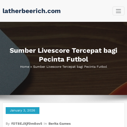
Skip
latherbeerich.com
to
content
Sumber Livescore Tercepat bagi
Pecinta Futbol
Home
»
Sumber Livescore Tercepat bagi Pecinta Futbol
January 3, 2026
By
fOT8EJXjf0m8ov5
In
Berita Games