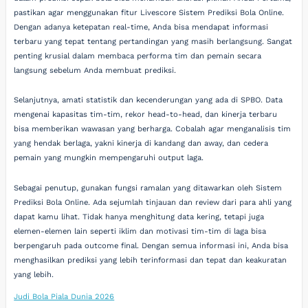
pastikan agar menggunakan fitur Livescore Sistem Prediksi Bola Online.
Dengan adanya ketepatan real-time, Anda bisa mendapat informasi
terbaru yang tepat tentang pertandingan yang masih berlangsung. Sangat
penting krusial dalam membaca performa tim dan pemain secara
langsung sebelum Anda membuat prediksi.
Selanjutnya, amati statistik dan kecenderungan yang ada di SPBO. Data
mengenai kapasitas tim-tim, rekor head-to-head, dan kinerja terbaru
bisa memberikan wawasan yang berharga. Cobalah agar menganalisis tim
yang hendak berlaga, yakni kinerja di kandang dan away, dan cedera
pemain yang mungkin mempengaruhi output laga.
Sebagai penutup, gunakan fungsi ramalan yang ditawarkan oleh Sistem
Prediksi Bola Online. Ada sejumlah tinjauan dan review dari para ahli yang
dapat kamu lihat. Tidak hanya menghitung data kering, tetapi juga
elemen-elemen lain seperti iklim dan motivasi tim-tim di laga bisa
berpengaruh pada outcome final. Dengan semua informasi ini, Anda bisa
menghasilkan prediksi yang lebih terinformasi dan tepat dan keakuratan
yang lebih.
Judi Bola Piala Dunia 2026