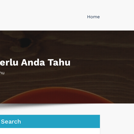
Home
erlu Anda Tahu
hu
Search