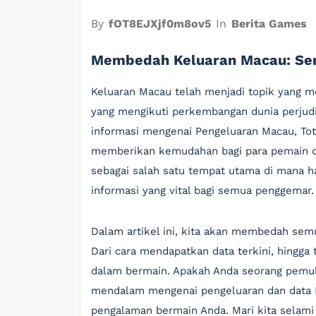
By
fOT8EJXjf0m8ov5
In
Berita Games
Membedah Keluaran Macau: Sem
Keluaran Macau telah menjadi topik yang m
yang mengikuti perkembangan dunia perjudi
informasi mengenai Pengeluaran Macau, To
memberikan kemudahan bagi para pemain d
sebagai salah satu tempat utama di mana has
informasi yang vital bagi semua penggemar.
Dalam artikel ini, kita akan membedah sem
Dari cara mendapatkan data terkini, hingga
dalam bermain. Apakah Anda seorang pemu
mendalam mengenai pengeluaran dan data 
pengalaman bermain Anda. Mari kita selami l