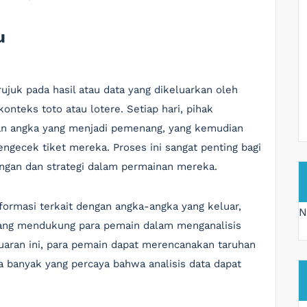
u
juk pada hasil atau data yang dikeluarkan oleh
nteks toto atau lotere. Setiap hari, pihak
n angka yang menjadi pemenang, yang kemudian
ngecek tiket mereka. Proses ini sangat penting bagi
ngan dan strategi dalam permainan mereka.
ormasi terkait dengan angka-angka yang keluar,
N
ang mendukung para pemain dalam menganalisis
uaran ini, para pemain dapat merencanakan taruhan
 banyak yang percaya bahwa analisis data dapat