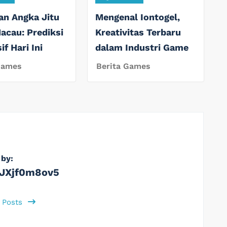
an Angka Jitu
Mengenal Iontogel,
acau: Prediksi
Kreativitas Terbaru
if Hari Ini
dalam Industri Game
Games
Berita Games
 by:
JXjf0m8ov5
l Posts