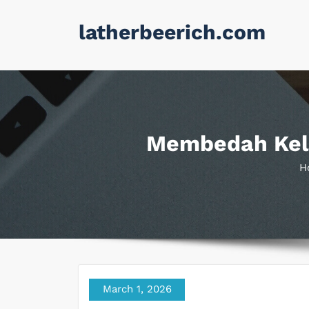
Skip
latherbeerich.com
to
content
Membedah Kelu
H
March 1, 2026