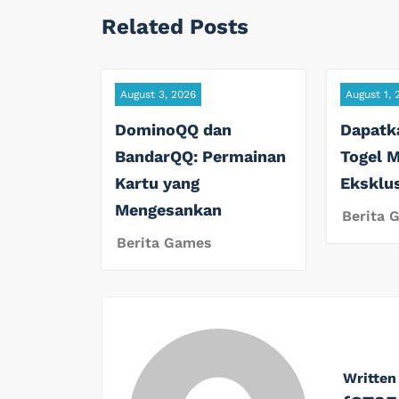
Related Posts
August 3, 2026
August 1, 
DominoQQ dan
Dapatk
BandarQQ: Permainan
Togel M
Kartu yang
Eksklus
Mengesankan
Berita 
Berita Games
Written