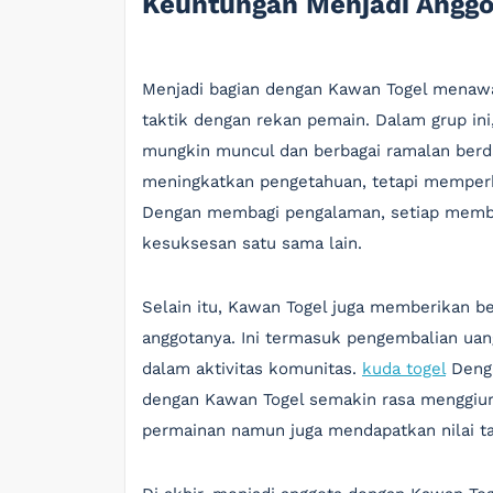
Keuntungan Menjadi Anggo
Menjadi bagian dengan Kawan Togel menaw
taktik dengan rekan pemain. Dalam grup ini
mungkin muncul dan berbagai ramalan berdas
meningkatkan pengetahuan, tetapi memperb
Dengan membagi pengalaman, setiap member
kesuksesan satu sama lain.
Selain itu, Kawan Togel juga memberikan be
anggotanya. Ini termasuk pengembalian uan
dalam aktivitas komunitas.
kuda togel
Denga
dengan Kawan Togel semakin rasa menggiur
permainan namun juga mendapatkan nilai ta