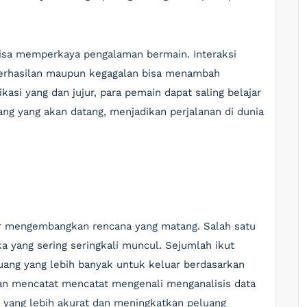
 bisa memperkaya pengalaman bermain. Interaksi
berhasilan maupun kegagalan bisa menambah
si yang dan jujur, para pemain dapat saling belajar
ang yang akan datang, menjadikan perjalanan di dunia
gar mengembangkan rencana yang matang. Salah satu
a yang sering seringkali muncul. Sejumlah ikut
luang yang lebih banyak untuk keluar berdasarkan
ngan mencatat mencatat mengenali menganalisis data
i yang lebih akurat dan meningkatkan peluang