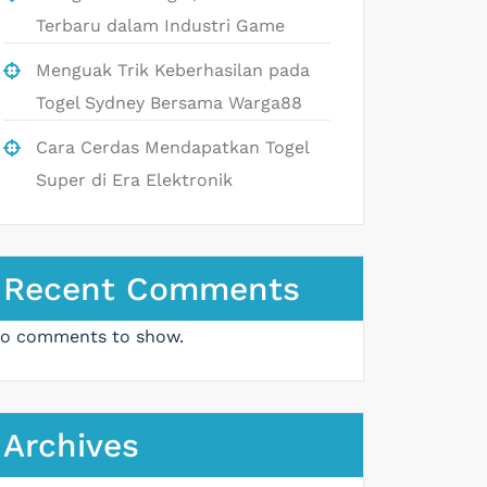
Terbaru dalam Industri Game
Menguak Trik Keberhasilan pada
Togel Sydney Bersama Warga88
Cara Cerdas Mendapatkan Togel
Super di Era Elektronik
Recent Comments
o comments to show.
Archives