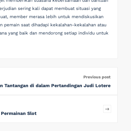
ogel memberikan suasana kebersamaan dan bantuan
perjudian sering kali dapat membuat situasi yang
kuat, member merasa lebih untuk mendiskusikan
n pemain saat dihadapi kekalahan-kekalahan atau
na yang baik dan mendorong setiap individu untuk
Previous post
n Tantangan di dalam Pertandingan Judi Lotere
 Permainan Slot