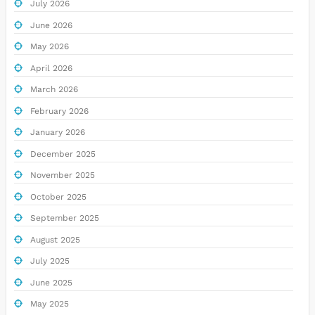
July 2026
June 2026
May 2026
April 2026
March 2026
February 2026
January 2026
December 2025
November 2025
October 2025
September 2025
August 2025
July 2025
June 2025
May 2025