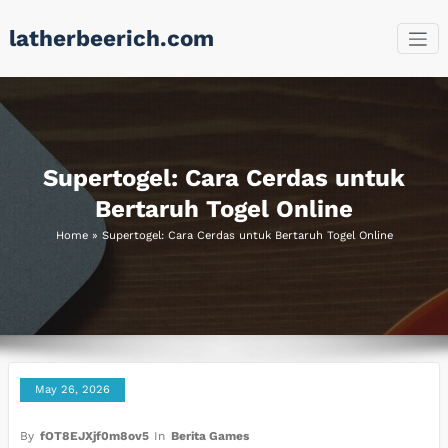
Skip
latherbeerich.com
to
content
Supertogel: Cara Cerdas untuk
Bertaruh Togel Online
Home
»
Supertogel: Cara Cerdas untuk Bertaruh Togel Online
May 26, 2026
By
fOT8EJXjf0m8ov5
In
Berita Games