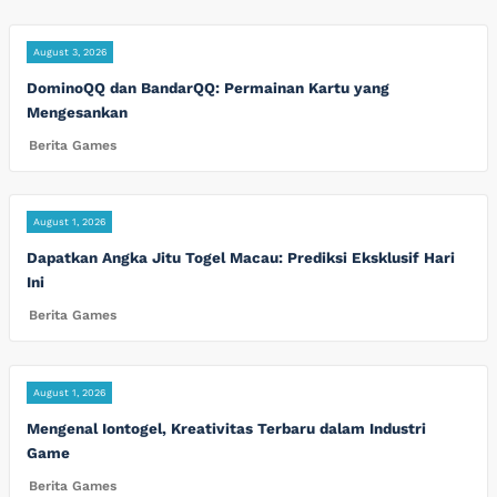
August 3, 2026
DominoQQ dan BandarQQ: Permainan Kartu yang
Mengesankan
Berita Games
August 1, 2026
Dapatkan Angka Jitu Togel Macau: Prediksi Eksklusif Hari
Ini
Berita Games
August 1, 2026
Mengenal Iontogel, Kreativitas Terbaru dalam Industri
Game
Berita Games