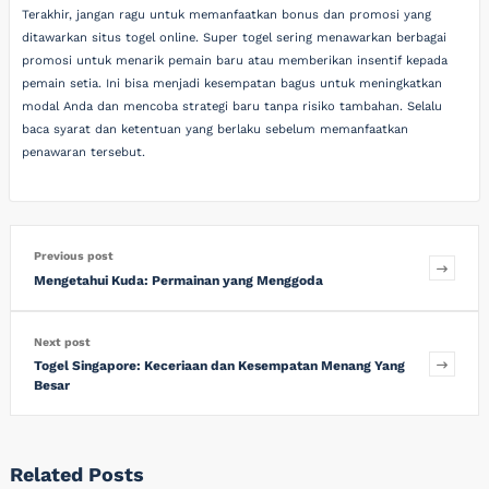
Terakhir, jangan ragu untuk memanfaatkan bonus dan promosi yang
ditawarkan situs togel online. Super togel sering menawarkan berbagai
promosi untuk menarik pemain baru atau memberikan insentif kepada
pemain setia. Ini bisa menjadi kesempatan bagus untuk meningkatkan
modal Anda dan mencoba strategi baru tanpa risiko tambahan. Selalu
baca syarat dan ketentuan yang berlaku sebelum memanfaatkan
penawaran tersebut.
Previous post
Mengetahui Kuda: Permainan yang Menggoda
Next post
Togel Singapore: Keceriaan dan Kesempatan Menang Yang
Besar
Related Posts