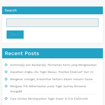
Search
Search
Recent Posts
DominoQQ dan BandarQQ: Permainan Kartu yang Mengesankan
Dapatkan Angka Jitu Togel Macau: Prediksi Eksklusif Hari Ini
Mengenal Iontogel, Kreativitas Terbaru dalam Industri Game
Menguak Trik Keberhasilan pada Togel Sydney Bersama
Warga88
Cara Cerdas Mendapatkan Togel Super di Era Elektronik