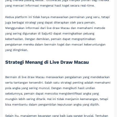
yang mereka pasang keluar. TotoMacau juga menjadi pilihan bagi mereka
yang mencari informasi mengenai hasil togel secara real-time.
Kedua platform ini tidak hanya menawarkan permainan yang seru, tetapi
juga berbagai strategi yang dapat diterapkan oleh para pemain.
Menggunakan informasi dari live draw Macau dan memahami metode
yang sering digunakan di Salju4D dapat meningkatkan peluang
keberhasilan. Dengan demikian, pemain dapat mengoptimalkan
pengalaman mereka dalam bermain togel dan mencari keberuntungan
yang diinginkan.
Strategi Menang di Live Draw Macau
Bermain di live draw Macau menawarkan pengalaman yang mendebarkan
serta tantangan tersendiri. Salah satu strategi penting adalah memahami
pola angka yang sering muncul. Dengan mengikuti hasil undian
sebelumnya, pemain dapat mencoba mengidentifikasi angka yang
mungkin lebih sering ditarik. Hal ini tidak menjamin kemenangan, tetapi
bisa membantu dalam pengambilan keputusan angka yang dipilih.
Selain itu, manajemen keuangan yang baik juga sangat krusial. Tentukan