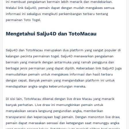
ini membuat pengalaman bermain lebih menarik dan mendebarkan.
Melalui link Salju4D, pemain dapat dengan mudah mengakses semua
informasi ini sekaligus mengikuti perkembangan terbaru tentang
permainan Toto Togel.
Mengetahui Salju4D dan TotoMacau
Salju4D dan TotoMacau merupakan dua platform yang sangat populer di
kalangan pecinta permainan togel. Salju4D menawarkan pengalaman
bermain yang menarik dengan antarmuka yang ramah pengguna dan
berbagai jenis permainan yang dapat dipilih. Keberadaan link Salju4D juga
memudahkan pemain untuk mengakses informasi dan hasil terbaru
dengan cepat. Banyak pemain yang mengandalkan platform ini untuk
mendapatkan angka-angka keberuntungan mereka.
Di sisi lain, TotoMacau dikenal dengan live draw Macau yang menarik
banyak perhatian. Live draw ini memungkinkan pemain untuk
menyaksikan secara langsung pengundian angka, memberikan
transparansi dan kepercayaan bagi pemain. Dengan menonton live draw,
pemain dapat merasakan sensasi dan ketegangan saat menunggu angka