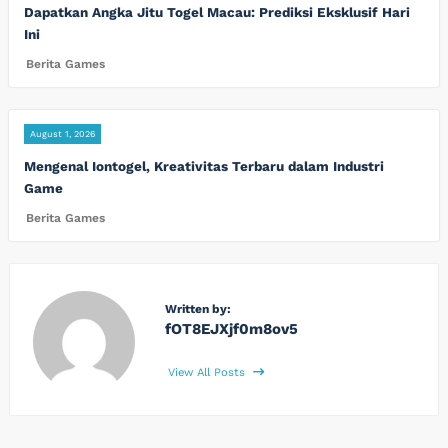
Dapatkan Angka Jitu Togel Macau: Prediksi Eksklusif Hari
Ini
Berita Games
August 1, 2026
Mengenal Iontogel, Kreativitas Terbaru dalam Industri
Game
Berita Games
Written by:
fOT8EJXjf0m8ov5
View All Posts