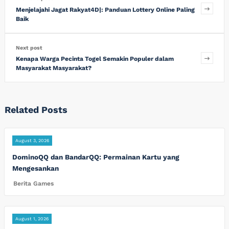
Menjelajahi Jagat Rakyat4D|: Panduan Lottery Online Paling
Baik
Next post
Kenapa Warga Pecinta Togel Semakin Populer dalam
Masyarakat Masyarakat?
Related Posts
August 3, 2026
DominoQQ dan BandarQQ: Permainan Kartu yang
Mengesankan
Berita Games
August 1, 2026