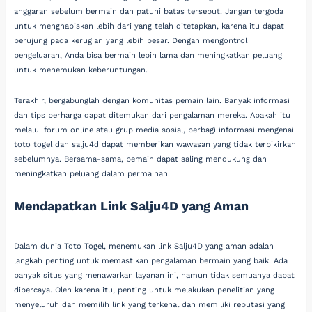
anggaran sebelum bermain dan patuhi batas tersebut. Jangan tergoda
untuk menghabiskan lebih dari yang telah ditetapkan, karena itu dapat
berujung pada kerugian yang lebih besar. Dengan mengontrol
pengeluaran, Anda bisa bermain lebih lama dan meningkatkan peluang
untuk menemukan keberuntungan.
Terakhir, bergabunglah dengan komunitas pemain lain. Banyak informasi
dan tips berharga dapat ditemukan dari pengalaman mereka. Apakah itu
melalui forum online atau grup media sosial, berbagi informasi mengenai
toto togel dan salju4d dapat memberikan wawasan yang tidak terpikirkan
sebelumnya. Bersama-sama, pemain dapat saling mendukung dan
meningkatkan peluang dalam permainan.
Mendapatkan Link Salju4D yang Aman
Dalam dunia Toto Togel, menemukan link Salju4D yang aman adalah
langkah penting untuk memastikan pengalaman bermain yang baik. Ada
banyak situs yang menawarkan layanan ini, namun tidak semuanya dapat
dipercaya. Oleh karena itu, penting untuk melakukan penelitian yang
menyeluruh dan memilih link yang terkenal dan memiliki reputasi yang