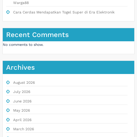
Warga88
Cara Cerdas Mendapatkan Togel Super di Era Elektronik
Recent Comments
No comments to show.
Archives
August 2026
July 2026
June 2026
May 2026
April 2026
March 2026