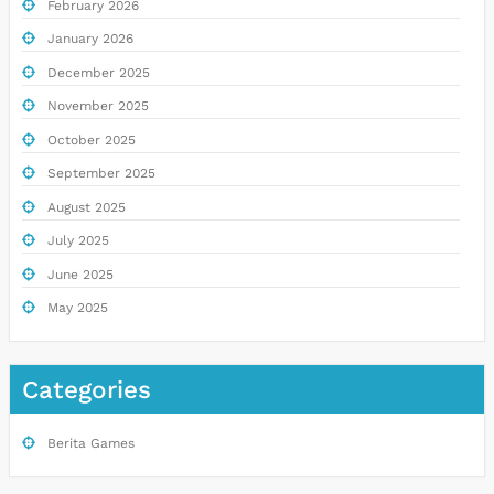
February 2026
January 2026
December 2025
November 2025
October 2025
September 2025
August 2025
July 2025
June 2025
May 2025
Categories
Berita Games