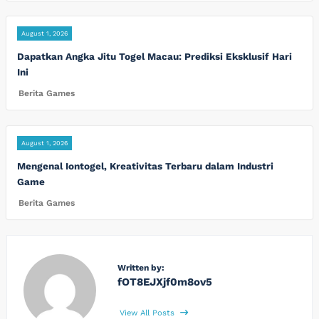
August 1, 2026
Dapatkan Angka Jitu Togel Macau: Prediksi Eksklusif Hari
Ini
Berita Games
August 1, 2026
Mengenal Iontogel, Kreativitas Terbaru dalam Industri
Game
Berita Games
Written by:
fOT8EJXjf0m8ov5
View All Posts