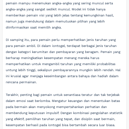
pemain mampu menemukan angka-angka yang sering muncul serta
angka-angka yang sangat sedikit muncul. Model ini tidak hanya
memberikan pemain visi yang lebih jelas tentang kemungkinan hasil,
namun juga mendukung dalam memutuskan pilihan yang lebih
diinformasikan saat memilih angka.
Di samping itu, para pemain perlu memperhatikan jenis taruhan yang
para pemain ambil. Di dalam iontogel, terdapat berbagai jenis taruhan
dengan kategori kerumitan dan pembayaran yang beragam. Pemain yang
berharap meningkatkan kesempatan menang mereka harus
memperhatikan untuk mengambil taruhan yang memiliki probabilitas
untung lebih tinggi, sekalipun pembayarannya mungkin lebih rendah. Hal
ini krusial agar menjaga keseimbangan antara bahaya dan hadiah dalam
rencana permainan.
Terakhir, penting bagi pemain untuk senantiasa teratur dan tak terjebak
dalam emosi saat berlomba. Mengatur keuangan dan menentukan batas
pada bermain akan menyokong mempertahankan perhatian dan
membendung keputusan impulsif. Dengan kombinasi pengolahan statistik
yang efektif, pemilihan taruhan yang tepat, dan disiplin saat bermain,
kesempatan berhasil pada iontogel bisa bertambah secara luar biasa.