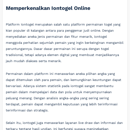
Memperkenalkan Iontogel Online
Platform Iontogel merupakan salah satu platform permainan togel yang
kian populer di kalangan antara para penggemar judi online. Dengan
menyediakan aneka jenis permainan dan fitur menarik, iontogel
menggoda perhatian sejumlah pemain yang ingin berkeinginan mengambil
peruntungannya. Dasar dasar permainan ini serupa dengan togel
tradisional, tetapi adanya elemen digital yang membuat menjadikannya
jauh mudah diakses serta menarik.
Permainan dalam platform ini menawarkan aneka pilihan angka yang
dapat ditemukan oleh para pemain, dan kemungkinan keuntungan dapat
bervariasi. Adanya sistem statistik pada iontogel sangat membantu
pemain dalam mempelajari data dan pola untuk menyempurnakan
peluang menang. Dengan analisis angka-angka yang sering sering
terdapat, pemain dapat mengambil keputusan yang lebih terinformasi
terinformasi dan strategis.
Selain itu, iontogel juga menawarkan layanan live draw dan informasi dan
terbaru tentang hasil undian. Ini berfungsi supaya meningkatkan