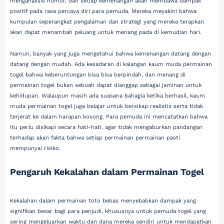
menganalisis nomor, dan setiap kemenangan akan membawa dampak
positif pada rasa percaya diri para pemuda. Mereka meyakini bahwa
kumpulan seperangkat pengalaman dan strategi yang mereka terapkan
akan dapat menambah peluang untuk menang pada di kemudian hari.
Namun, banyak yang juga mengetahui bahwa kemenangan datang dengan
datang dengan mudah. Ada kesadaran di kalangan kaum muda permainan
togel bahwa keberuntungan bisa bisa berpindah, dan menang di
permainan togel bukan sebuah dapat dianggap sebagai jaminan untuk
kehidupan. Walaupun masih ada suasana bahagia ketika berhasil, kaum
muda permainan togel juga belajar untuk bersikap realistis serta tidak
terjerat ke dalam harapan kosong. Para pemuda ini mencatatkan bahwa
itu perlu disikapi secara hati-hati, agar tidak mengaburkan pandangan
terhadap akan fakta bahwa setiap permainan permainan pasti
mempunyai risiko.
Pengaruh Kekalahan dalam Permainan Togel
Kekalahan dalam permainan toto bebas menyebabkan dampak yang
signifikan besar bagi para penjudi, khususnya untuk pemuda togel yang
sering mengeluarkan waktu dan dana mereka sendiri untuk mendapatkan