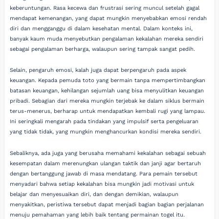
keberuntungan. Rasa kecewa dan frustrasi sering muncul setelah gagal
mendapat kemenangan, yang dapat mungkin menyebabkan emosi rendah
diri dan mengganggu di dalam kesehatan mental. Dalam konteks ini,
banyak kaum muda menyebutkan pengalaman kekalahan mereka sendiri
sebagai pengalaman berharga, walaupun sering tampak sangat pedih.
Selain, pengaruh emosi, kalah juga dapat berpengaruh pada aspek
keuangan. Kepada pemuda toto yang bermain tanpa mempertimbangkan
batasan keuangan, kehilangan sejumlah uang bisa menyulitkan keuangan
pribadi. Sebagian dari mereka mungkin terjebak ke dalam siklus bermain
terus-menerus, berharap untuk mendapatkan kembali rugi yang lampau.
Ini seringkali mengarah pada tindakan yang impulsif serta pengeluaran
yang tidak tidak, yang mungkin menghancurkan kondisi mereka sendiri.
Sebaliknya, ada juga yang berusaha memahami kekalahan sebagai sebuah
kesempatan dalam merenungkan ulangan taktik dan janji agar bertaruh
dengan bertanggung jawab di masa mendatang. Para pemain tersebut
menyadari bahwa setiap kekalahan bisa mungkin jadi motivasi untuk
belajar dan menyesuaikan diri, dan dengan demikian, walaupun
menyakitkan, peristiwa tersebut dapat menjadi bagian bagian perjalanan
menuju pemahaman yang lebih baik tentang permainan togel itu.