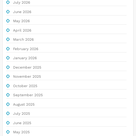
July 2026
June 2026
May 2026
April 2026
March 2026
February 2026
January 2026
December 2025
November 2025
October 2025
September 2025
August 2025
July 2025
June 2025
May 2025