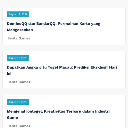
August 3, 2026
DominoQQ dan BandarQQ: Permainan Kartu yang
Mengesankan
Berita Games
August 1, 2026
Dapatkan Angka Jitu Togel Macau: Prediksi Eksklusif Hari
Ini
Berita Games
August 1, 2026
Mengenal Iontogel, Kreativitas Terbaru dalam Industri
Game
Berita Games