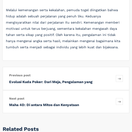
Melalui kemenangan serta kekalahan, pemuda togel diingatkan bahwa
hidup adalah sebuah perjalanan yang penuh liku. Keduanya
mengisyaratkan nilai dari perjalanan itu sendiri. Kemenangan memberi
motivasi untuk terus berjuang, sementara kekalahan mengasah daya
tahan serta sikap yang positif. Oleh karena itu, pengalaman ini tidak
hanya mengenai angka serta hasil, melainkan mengenai bagaimana kita
tumbuh serta menjadi sebagai individu yang lebih kuat dan bijaksana.
Previous post
Evolusi Kuda Poker: Dari Meja, Pengalaman yang
Next post
Maha 4D: Di antara Mitos dan Kenyataan
Related Posts