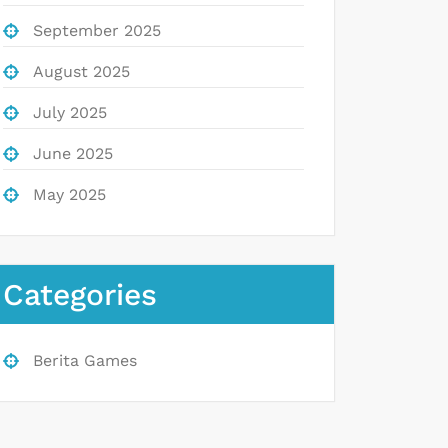
September 2025
August 2025
July 2025
June 2025
May 2025
Categories
Berita Games