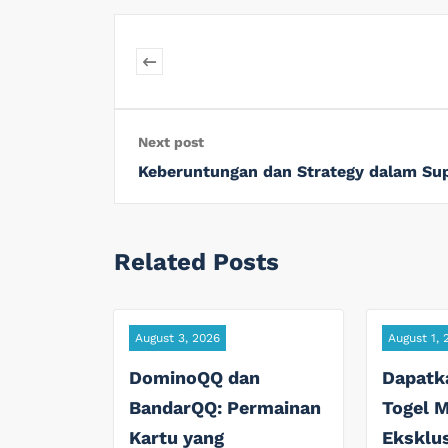
Next post
Keberuntungan dan Strategy dalam Sup
Related Posts
August 3, 2026
August 1, 
DominoQQ dan
Dapatk
BandarQQ: Permainan
Togel M
Kartu yang
Eksklus