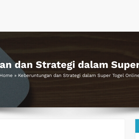
n dan Strategi dalam Super
Home
»
Keberuntungan dan Strategi dalam Super Togel Onlin