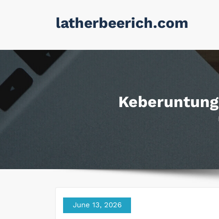
Skip
latherbeerich.com
to
content
Keberuntunga
June 13, 2026