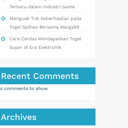
Terbaru dalam Industri Game
Menguak Trik Keberhasilan pada
Togel Sydney Bersama Warga88
Cara Cerdas Mendapatkan Togel
Super di Era Elektronik
Recent Comments
o comments to show.
Archives