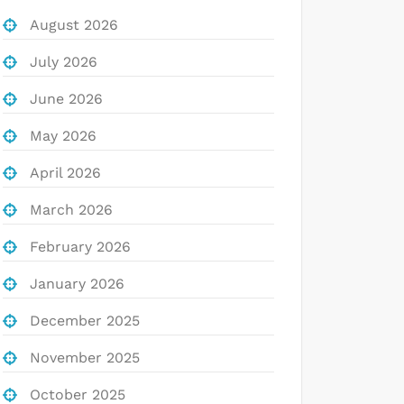
August 2026
July 2026
June 2026
May 2026
April 2026
March 2026
February 2026
January 2026
December 2025
November 2025
October 2025