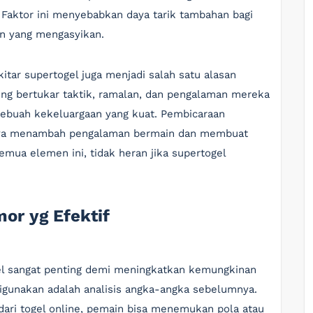
Faktor ini menyebabkan daya tarik tambahan bagi
n yang mengasyikan.
kitar supertogel juga menjadi salah satu alasan
ing bertukar taktik, ramalan, dan pengalaman mereka
sebuah kekeluargaan yang kuat. Pembicaraan
nnya menambah pengalaman bermain dan membuat
emua elemen ini, tidak heran jika supertogel
or yg Efektif
gel sangat penting demi meningkatkan kemungkinan
gunakan adalah analisis angka-angka sebelumnya.
dari togel online, pemain bisa menemukan pola atau