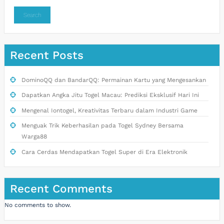
Search
Recent Posts
DominoQQ dan BandarQQ: Permainan Kartu yang Mengesankan
Dapatkan Angka Jitu Togel Macau: Prediksi Eksklusif Hari Ini
Mengenal Iontogel, Kreativitas Terbaru dalam Industri Game
Menguak Trik Keberhasilan pada Togel Sydney Bersama
Warga88
Cara Cerdas Mendapatkan Togel Super di Era Elektronik
Recent Comments
No comments to show.