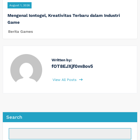
August 1, 2026
Mengenal Iontogel, Kreativitas Terbaru dalam Industri
Game
Berita Games
Written by:
fOT8EJXjf0m8ov5
View All Posts
Search