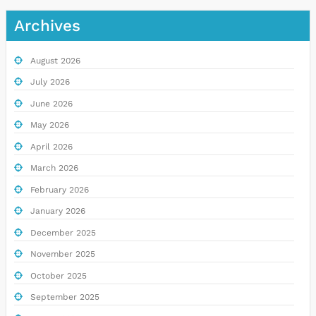
Archives
August 2026
July 2026
June 2026
May 2026
April 2026
March 2026
February 2026
January 2026
December 2025
November 2025
October 2025
September 2025