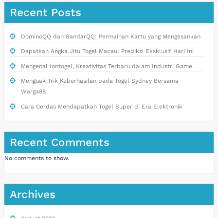
Recent Posts
DominoQQ dan BandarQQ: Permainan Kartu yang Mengesankan
Dapatkan Angka Jitu Togel Macau: Prediksi Eksklusif Hari Ini
Mengenal Iontogel, Kreativitas Terbaru dalam Industri Game
Menguak Trik Keberhasilan pada Togel Sydney Bersama
Warga88
Cara Cerdas Mendapatkan Togel Super di Era Elektronik
Recent Comments
No comments to show.
Archives