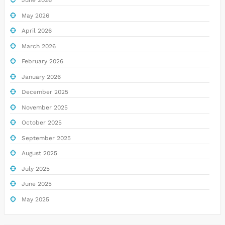
June 2026
May 2026
April 2026
March 2026
February 2026
January 2026
December 2025
November 2025
October 2025
September 2025
August 2025
July 2025
June 2025
May 2025