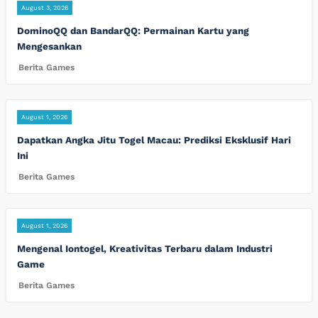
August 3, 2026
DominoQQ dan BandarQQ: Permainan Kartu yang
Mengesankan
Berita Games
August 1, 2026
Dapatkan Angka Jitu Togel Macau: Prediksi Eksklusif Hari
Ini
Berita Games
August 1, 2026
Mengenal Iontogel, Kreativitas Terbaru dalam Industri
Game
Berita Games