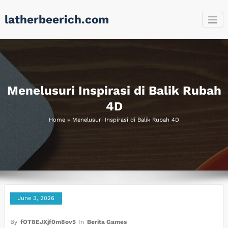
Skip
latherbeerich.com
to
content
Menelusuri Inspirasi di Balik Rubah
4D
Home
»
Menelusuri Inspirasi di Balik Rubah 4D
June 3, 2026
By
fOT8EJXjf0m8ov5
In
Berita Games