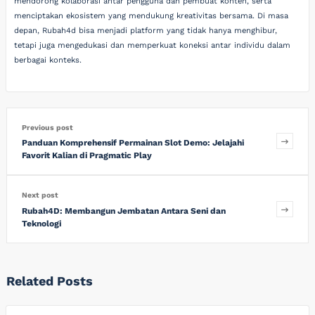
mendorong kolaborasi antar pengguna dan pembuat konten, serta
menciptakan ekosistem yang mendukung kreativitas bersama. Di masa
depan, Rubah4d bisa menjadi platform yang tidak hanya menghibur,
tetapi juga mengedukasi dan memperkuat koneksi antar individu dalam
berbagai konteks.
Previous post
Panduan Komprehensif Permainan Slot Demo: Jelajahi
Favorit Kalian di Pragmatic Play
Next post
Rubah4D: Membangun Jembatan Antara Seni dan
Teknologi
Related Posts