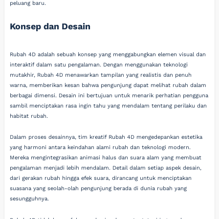
peluang baru.
Konsep dan Desain
Rubah 4D adalah sebuah konsep yang menggabungkan elemen visual dan
interaktif dalam satu pengalaman. Dengan menggunakan teknologi
mutakhir, Rubah 4D menawarkan tampilan yang realistis dan penuh
warna, memberikan kesan bahwa pengunjung dapat melihat rubah dalam
berbagai dimensi. Desain ini bertujuan untuk menarik perhatian pengguna
sambil menciptakan rasa ingin tahu yang mendalam tentang perilaku dan
habitat rubah.
Dalam proses desainnya, tim kreatif Rubah 4D mengedepankan estetika
yang harmoni antara keindahan alami rubah dan teknologi modern.
Mereka mengintegrasikan animasi halus dan suara alam yang membuat
pengalaman menjadi lebih mendalam. Detail dalam setiap aspek desain,
dari gerakan rubah hingga efek suara, dirancang untuk menciptakan
suasana yang seolah-olah pengunjung berada di dunia rubah yang
sesungguhnya.