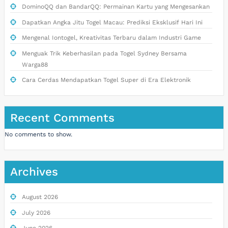
DominoQQ dan BandarQQ: Permainan Kartu yang Mengesankan
Dapatkan Angka Jitu Togel Macau: Prediksi Eksklusif Hari Ini
Mengenal Iontogel, Kreativitas Terbaru dalam Industri Game
Menguak Trik Keberhasilan pada Togel Sydney Bersama
Warga88
Cara Cerdas Mendapatkan Togel Super di Era Elektronik
Recent Comments
No comments to show.
Archives
August 2026
July 2026