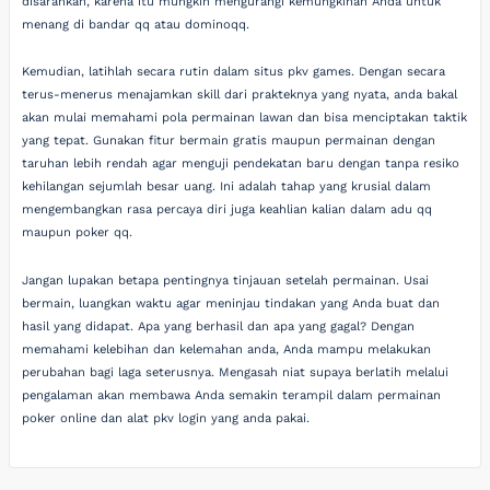
disarankan, karena itu mungkin mengurangi kemungkinan Anda untuk
menang di bandar qq atau dominoqq.
Kemudian, latihlah secara rutin dalam situs pkv games. Dengan secara
terus-menerus menajamkan skill dari prakteknya yang nyata, anda bakal
akan mulai memahami pola permainan lawan dan bisa menciptakan taktik
yang tepat. Gunakan fitur bermain gratis maupun permainan dengan
taruhan lebih rendah agar menguji pendekatan baru dengan tanpa resiko
kehilangan sejumlah besar uang. Ini adalah tahap yang krusial dalam
mengembangkan rasa percaya diri juga keahlian kalian dalam adu qq
maupun poker qq.
Jangan lupakan betapa pentingnya tinjauan setelah permainan. Usai
bermain, luangkan waktu agar meninjau tindakan yang Anda buat dan
hasil yang didapat. Apa yang berhasil dan apa yang gagal? Dengan
memahami kelebihan dan kelemahan anda, Anda mampu melakukan
perubahan bagi laga seterusnya. Mengasah niat supaya berlatih melalui
pengalaman akan membawa Anda semakin terampil dalam permainan
poker online dan alat pkv login yang anda pakai.