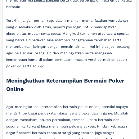
memikirkan visi jangka panjang serta tidak terpengaruh rasa emosi ketika
bermain.
Terakhir, jangan pernah ragu dalam memilih memanfaatkan kemudahan
yang disediakan oleh situs, seperti pkv login untuk mendapatkan
aksesibilitas mudah serta cepat. Mengikuti turnamen atau acara spesial
yang berkala dihadakan bisa memberi pengetahuan tambahan serta
menumbuhkan jaringan dengan pemain lain lain. Hal ini bisa jadi peluang
agar belajar dari orang lain dan meningkatkan serta mengasah
kemampuan kamu di dalam bermacam-macam versi permainan seperti
poker qq serta adu qq.
Meningkatkan Keterampilan Bermain Poker
Online
Agar meningkatkan keterampilan bermain poker online, esensial supaya
mengerti berbagai pendekatan dasar yang dipakai dalam game. Mulailah
dengan memahami aturan permainan, termasuk cara bermain dan
susunan kartu yang bisa menambah peluang sukses. Hindari kebiasaan
negatif seperti bermain tanpa strategi yang terarah juga sangat