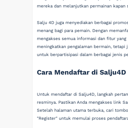
mereka dan melanjutkan permainan kapan s
Salju 4D juga menyediakan berbagai promo
menang bagi para pemain. Dengan memanfa
mengakses semua informasi dan fitur yang d
meningkatkan pengalaman bermain, tetapi 
untuk berpartisipasi dalam berbagai jenis 
Cara Mendaftar di Salju4D
Untuk mendaftar di Salju4D, langkah perta
resminya. Pastikan Anda mengakses link Sal
Setelah halaman utama terbuka, cari tombol
"Register" untuk memulai proses pendaftar