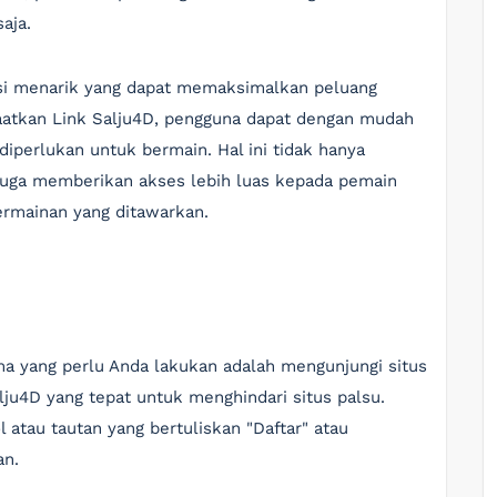
aja.
si menarik yang dapat memaksimalkan peluang
atkan Link Salju4D, pengguna dapat dengan mudah
iperlukan untuk bermain. Hal ini tidak hanya
juga memberikan akses lebih luas kepada pemain
permainan yang ditawarkan.
ma yang perlu Anda lakukan adalah mengunjungi situs
ju4D yang tepat untuk menghindari situs palsu.
 atau tautan yang bertuliskan "Daftar" atau
an.