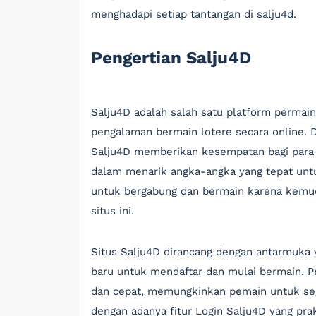
menghadapi setiap tantangan di salju4d.
Pengertian Salju4D
Salju4D adalah salah satu platform permai
pengalaman bermain lotere secara online. 
Salju4D memberikan kesempatan bagi par
dalam menarik angka-angka yang tepat unt
untuk bergabung dan bermain karena kemu
situs ini.
Situs Salju4D dirancang dengan antarmuka
baru untuk mendaftar dan mulai bermain. P
dan cepat, memungkinkan pemain untuk sege
dengan adanya fitur Login Salju4D yang p