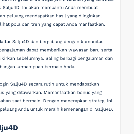
tus Salju4D. Ini akan membantu Anda membuat
an peluang mendapatkan hasil yang diinginkan.
elihat pola dan tren yang dapat Anda manfaatkan.
daftar Salju4D dan bergabung dengan komunitas
erpengalaman dapat memberikan wawasan baru serta
ikirkan sebelumnya. Saling berbagi pengalaman dan
mbangan kemampuan bermain Anda.
login Salju4D secara rutin untuk mendapatkan
us yang ditawarkan. Memanfaatkan bonus yang
ahan saat bermain. Dengan menerapkan strategi ini
 peluang Anda untuk meraih kemenangan di Salju4D.
lju4D