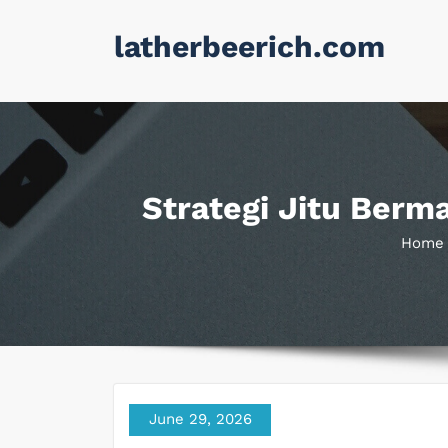
Skip
latherbeerich.com
to
content
Strategi Jitu Ber
Home
June 29, 2026