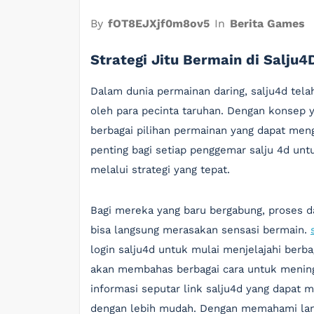
By
fOT8EJXjf0m8ov5
In
Berita Games
Strategi Jitu Bermain di Salj
Dalam dunia permainan daring, salju4d tela
oleh para pecinta taruhan. Dengan konsep
berbagai pilihan permainan yang dapat meng
penting bagi setiap penggemar salju 4d 
melalui strategi yang tepat.
Bagi mereka yang baru bergabung, proses da
bisa langsung merasakan sensasi bermain.
login salju4d untuk mulai menjelajahi berba
akan membahas berbagai cara untuk menin
informasi seputar link salju4d yang dapat
dengan lebih mudah. Dengan memahami lang