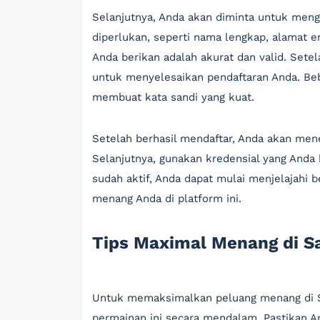
Selanjutnya, Anda akan diminta untuk mengi
diperlukan, seperti nama lengkap, alamat e
Anda berikan adalah akurat dan valid. Setel
untuk menyelesaikan pendaftaran Anda. Be
membuat kata sandi yang kuat.
Setelah berhasil mendaftar, Anda akan men
Selanjutnya, gunakan kredensial yang Anda
sudah aktif, Anda dapat mulai menjelajahi
menang Anda di platform ini.
Tips Maximal Menang di S
Untuk memaksimalkan peluang menang di S
permainan ini secara mendalam. Pastikan An