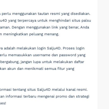
 perlu menggunakan tautan resmi yang disediakan.
ju4D yang terpercaya untuk menghindari situs palsu
aman. Dengan menggunakan link yang benar, Anda
dan meningkatkan peluang menang.
a adalah melakukan login Salju4D. Proses login
perlu memasukkan username dan password yang
i bergabung, jangan lupa untuk melakukan daftar
tkan akun dan menikmati semua fitur yang
ormasi tentang situs Salju4D melalui kanal resmi.
lan informasi terbaru mengenai promo dan strategi
ses!