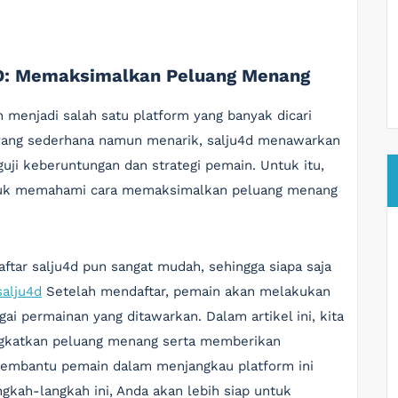
u4D: Memaksimalkan Peluang Menang
h menjadi salah satu platform yang banyak dicari
 yang sederhana namun menarik, salju4d menawarkan
uji keberuntungan dan strategi pemain. Untuk itu,
untuk memahami cara memaksimalkan peluang menang
ftar salju4d pun sangat mudah, sehingga siapa saja
salju4d
Setelah mendaftar, pemain akan melakukan
gai permainan yang ditawarkan. Dalam artikel ini, kita
gkatkan peluang menang serta memberikan
 membantu pemain dalam menjangkau platform ini
kah-langkah ini, Anda akan lebih siap untuk