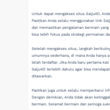
Untuk dapat mengakses situs Salju4D, Anda
Pastikan Anda selalu menggunakan link Sal
dan memastikan pengalaman bermain yang 
bisa lebih fokus pada strategi permainan 
Setelah mengakses situs, langkah berikutny
umumnya sederhana, di mana Anda hanya 
telah terdaftar. Jika Anda baru pertama kal
Salju4D terlebih dahulu agar bisa mendapa
ditawarkan.
Pastikan juga untuk selalu memperbarui inf
Dengan demikian, Anda tidak akan ketingga
bermain. Selamat bermain dan semoga suk