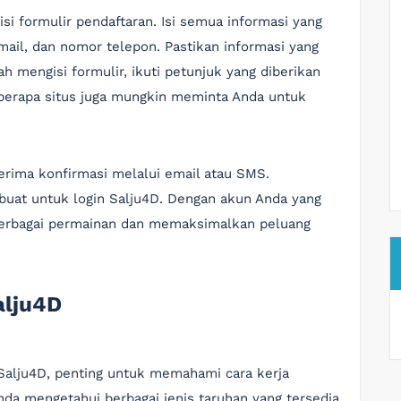
si formulir pendaftaran. Isi semua informasi yang
mail, dan nomor telepon. Pastikan informasi yang
ah mengisi formulir, ikuti petunjuk yang diberikan
berapa situs juga mungkin meminta Anda untuk
erima konfirmasi melalui email atau SMS.
 buat untuk login Salju4D. Dengan akun Anda yang
 berbagai permainan dan memaksimalkan peluang
alju4D
alju4D, penting untuk memahami cara kerja
da mengetahui berbagai jenis taruhan yang tersedia