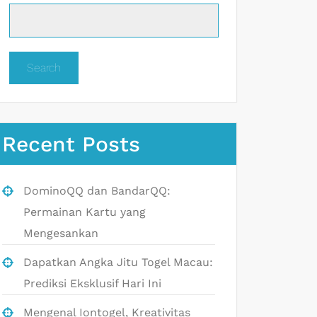
Search
Recent Posts
DominoQQ dan BandarQQ:
Permainan Kartu yang
Mengesankan
Dapatkan Angka Jitu Togel Macau:
Prediksi Eksklusif Hari Ini
Mengenal Iontogel, Kreativitas