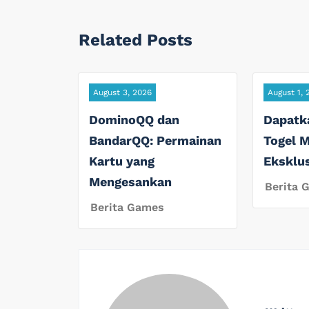
Related Posts
August 3, 2026
August 1, 
DominoQQ dan
Dapatk
BandarQQ: Permainan
Togel M
Kartu yang
Eksklus
Mengesankan
Berita 
Berita Games