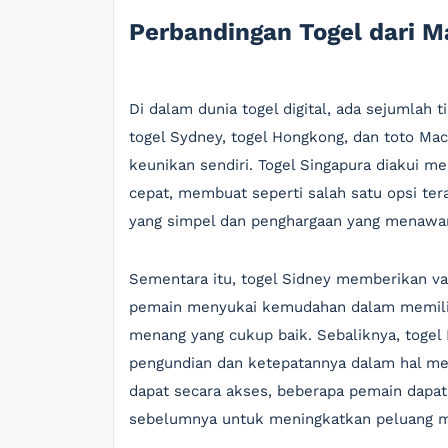
Perbandingan Togel dari 
Di dalam dunia togel digital, ada sejumlah 
togel Sydney, togel Hongkong, dan toto Maca
keunikan sendiri. Togel Singapura diakui m
cepat, membuat seperti salah satu opsi ter
yang simpel dan penghargaan yang menawan 
Sementara itu, togel Sidney memberikan va
pemain menyukai kemudahan dalam memilih
menang yang cukup baik. Sebaliknya, togel
pengundian dan ketepatannya dalam hal me
dapat secara akses, beberapa pemain dapat 
sebelumnya untuk meningkatkan peluang m