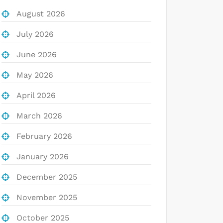
August 2026
July 2026
June 2026
May 2026
April 2026
March 2026
February 2026
January 2026
December 2025
November 2025
October 2025