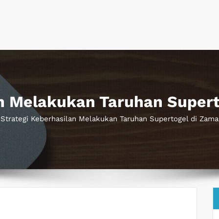
n Melakukan Taruhan Supert
»
Strategi Keberhasilan Melakukan Taruhan Supertogel di Zaman