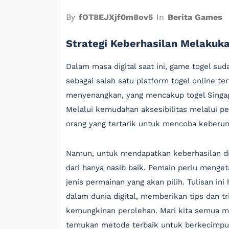
By
fOT8EJXjf0m8ov5
In
Berita Games
Strategi Keberhasilan Melakuka
Dalam masa digital saat ini, game togel su
sebagai salah satu platform togel online 
menyenangkan, yang mencakup togel Singapo
Melalui kemudahan aksesibilitas melalui pe
orang yang tertarik untuk mencoba keberunt
Namun, untuk mendapatkan keberhasilan di
dari hanya nasib baik. Pemain perlu menget
jenis permainan yang akan pilih. Tulisan i
dalam dunia digital, memberikan tips dan 
kemungkinan perolehan. Mari kita semua me
temukan metode terbaik untuk berkecimpu