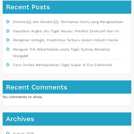
Recent Posts
DominoQQ dan BandarQQ: Permainan Kartu yang Mengesankan
Dapatkan Angka Jitu Togel Macau: Prediksi Eksklusif Hari Ini
Mengenal Iontogel, Kreativitas Terbaru dalam Industri Game
Menguak Trik Keberhasilan pada Togel Sydney Bersama
Warga88
Cara Cerdas Mendapatkan Togel Super di Era Elektronik
Recent Comments
No comments to show.
Archives
August 2026