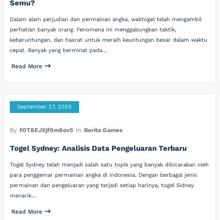
Semu?
Dalam alam perjudian dan permainan angka, walitogel telah mengambil
perhatian banyak orang. Fenomena ini menggabungkan taktik,
keberuntungan, dan hasrat untuk meraih keuntungan besar dalam waktu
cepat. Banyak yang berminat pada…
Read More
September 27, 2025
By
fOT8EJXjf0m8ov5
In
Berita Games
Togel Sydney: Analisis Data Pengeluaran Terbaru
Togel Sydney telah menjadi salah satu topik yang banyak dibicarakan oleh
para penggemar permainan angka di Indonesia. Dengan berbagai jenis
permainan dan pengeluaran yang terjadi setiap harinya, togel Sidney
menarik…
Read More