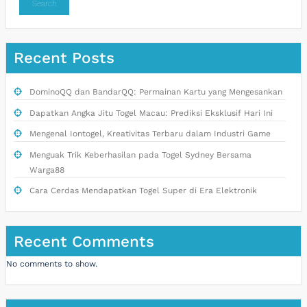
Search
Recent Posts
DominoQQ dan BandarQQ: Permainan Kartu yang Mengesankan
Dapatkan Angka Jitu Togel Macau: Prediksi Eksklusif Hari Ini
Mengenal Iontogel, Kreativitas Terbaru dalam Industri Game
Menguak Trik Keberhasilan pada Togel Sydney Bersama
Warga88
Cara Cerdas Mendapatkan Togel Super di Era Elektronik
Recent Comments
No comments to show.