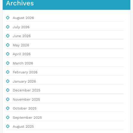
Archives
August 2026
July 2026
June 2026
May 2026
April 2026
March 2026
February 2026
January 2026
December 2025
November 2025
October 2025
September 2025
August 2025