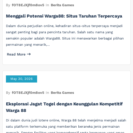
By
fOT8EJXjf0m8ov5
In
Berita Games
Menggali Potensi Warga88: Situs Taruhan Terpercaya
Dalam dunia perjudian online, kehadiran situs-situs terpercaya menjadi
sangat penting bagi para pencinta taruhan. Salah satu nama yang
semakin populer adalah Warga88. Situs ini menawarkan berbagai pilihan
permainan yang menarik,…
Read More
May 30, 2026
By
fOT8EJXjf0m8ov5
In
Berita Games
Eksplorasi Jagat Togel dengan Keunggulan Kompetitif
Warga 88
Di dalam dunia judi lotere online, Warga 88 telah menjelma menjadi salah
satu platform terkemuka yang memberikan beraneka jenis permainan
menarik. Dengan fasilitas yang komprehensif serta keamanan yang aman,