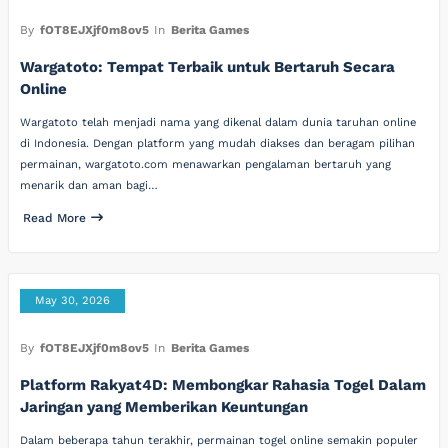
By
fOT8EJXjf0m8ov5
In
Berita Games
Wargatoto: Tempat Terbaik untuk Bertaruh Secara
Online
Wargatoto telah menjadi nama yang dikenal dalam dunia taruhan online
di Indonesia. Dengan platform yang mudah diakses dan beragam pilihan
permainan, wargatoto.com menawarkan pengalaman bertaruh yang
menarik dan aman bagi…
Read More
May 30, 2026
By
fOT8EJXjf0m8ov5
In
Berita Games
Platform Rakyat4D: Membongkar Rahasia Togel Dalam
Jaringan yang Memberikan Keuntungan
Dalam beberapa tahun terakhir, permainan togel online semakin populer