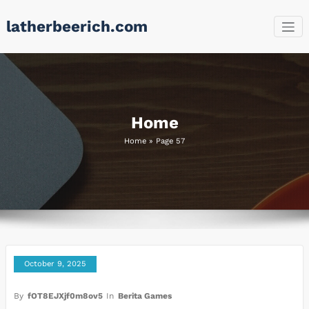
Skip
latherbeerich.com
to
content
Home
Home
»
Page 57
October 9, 2025
By
fOT8EJXjf0m8ov5
In
Berita Games