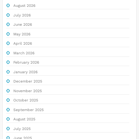
August 2026
July 2026
June 2026
May 2026
April 2026
March 2026
February 2026
January 2026
December 2025
November 2025
October 2025
September 2025
August 2025
July 2025
June 2025