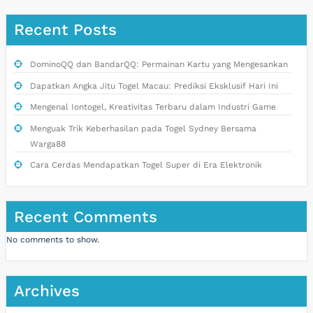
Recent Posts
DominoQQ dan BandarQQ: Permainan Kartu yang Mengesankan
Dapatkan Angka Jitu Togel Macau: Prediksi Eksklusif Hari Ini
Mengenal Iontogel, Kreativitas Terbaru dalam Industri Game
Menguak Trik Keberhasilan pada Togel Sydney Bersama
Warga88
Cara Cerdas Mendapatkan Togel Super di Era Elektronik
Recent Comments
No comments to show.
Archives