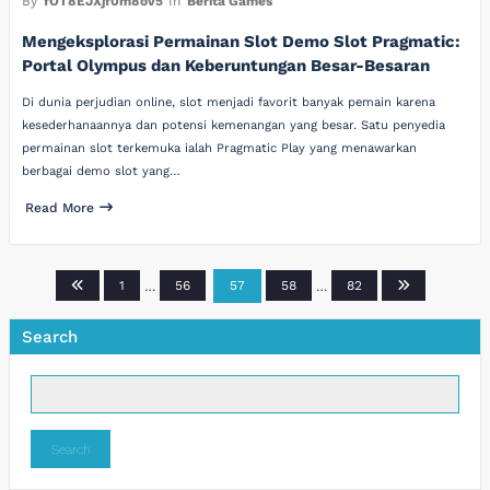
By
fOT8EJXjf0m8ov5
In
Berita Games
Mengeksplorasi Permainan Slot Demo Slot Pragmatic:
Portal Olympus dan Keberuntungan Besar-Besaran
Di dunia perjudian online, slot menjadi favorit banyak pemain karena
kesederhanaannya dan potensi kemenangan yang besar. Satu penyedia
permainan slot terkemuka ialah Pragmatic Play yang menawarkan
berbagai demo slot yang…
Read More
Posts
1
…
56
57
58
…
82
pagination
Search
Search