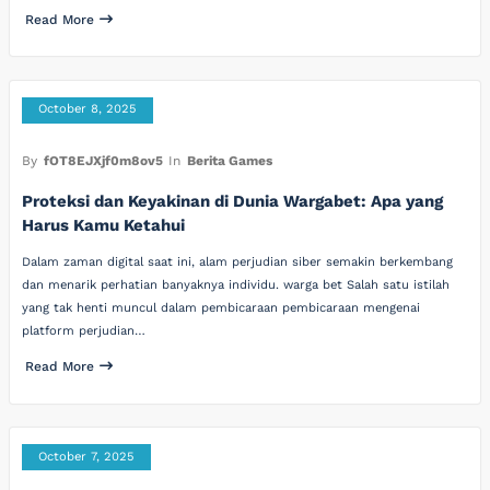
Read More
October 8, 2025
By
fOT8EJXjf0m8ov5
In
Berita Games
Proteksi dan Keyakinan di Dunia Wargabet: Apa yang
Harus Kamu Ketahui
Dalam zaman digital saat ini, alam perjudian siber semakin berkembang
dan menarik perhatian banyaknya individu. warga bet Salah satu istilah
yang tak henti muncul dalam pembicaraan pembicaraan mengenai
platform perjudian…
Read More
October 7, 2025