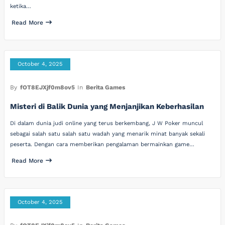
ketika…
Read More
October 4, 2025
By
fOT8EJXjf0m8ov5
In
Berita Games
Misteri di Balik Dunia yang Menjanjikan Keberhasilan
Di dalam dunia judi online yang terus berkembang, J W Poker muncul
sebagai salah satu salah satu wadah yang menarik minat banyak sekali
peserta. Dengan cara memberikan pengalaman bermainkan game…
Read More
October 4, 2025